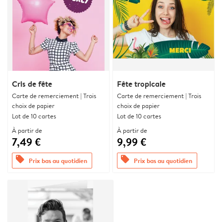
Cris de fête
Fête tropicale
Carte de remerciement | Trois
Carte de remerciement | Trois
choix de papier
choix de papier
Lot de 10 cartes
Lot de 10 cartes
À partir de
À partir de
7,49 €
9,99 €
offers
offers
Prix bas au quotidien
Prix bas au quotidien