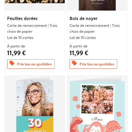
Feuilles dorées
Bois de noyer
Carte de remerciement | Trois
Carte de remerciement | Trois
choix de papier
choix de papier
Lot de 10 cartes
Lot de 10 cartes
À partir de
À partir de
11,99 €
11,99 €
offers
offers
Prix bas au quotidien
Prix bas au quotidien