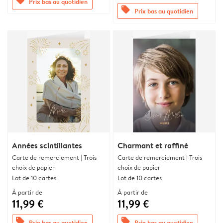
offers
Prix bas au quotidien
offers
Prix bas au quotidien
Années scintillantes
Charmant et raffiné
Carte de remerciement | Trois
Carte de remerciement | Trois
choix de papier
choix de papier
Lot de 10 cartes
Lot de 10 cartes
À partir de
À partir de
11,99 €
11,99 €
offers
offers
Prix bas au quotidien
Prix bas au quotidien