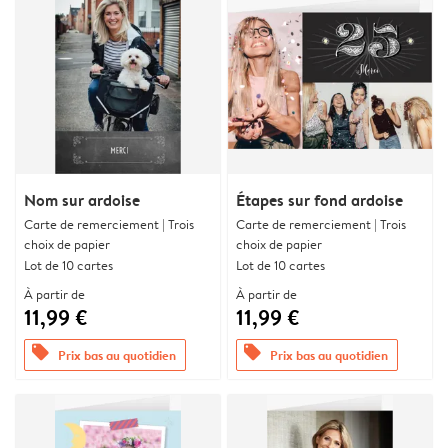
Nom sur ardoise
Étapes sur fond ardoise
Carte de remerciement | Trois
Carte de remerciement | Trois
choix de papier
choix de papier
Lot de 10 cartes
Lot de 10 cartes
À partir de
À partir de
11,99 €
11,99 €
offers
offers
Prix bas au quotidien
Prix bas au quotidien