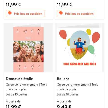
11,99 €
11,99 €
offers
offers
Prix bas au quotidien
Prix bas au quotidien
Danseuse étoile
Ballons
Carte de remerciement | Trois
Carte de remerciement | Trois
choix de papier
choix de papier
Lot de 10 cartes
Lot de 10 cartes
À partir de
À partir de
11,99 €
9,49 €