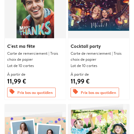
C'est ma fête
Cocktail party
Carte de remerciement | Trois
Carte de remerciement | Trois
choix de papier
choix de papier
Lot de 10 cartes
Lot de 10 cartes
À partir de
À partir de
11,99 €
11,99 €
offers
offers
Prix bas au quotidien
Prix bas au quotidien