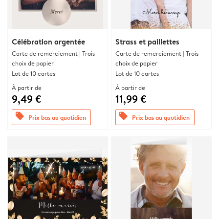
Célébration argentée
Strass et paillettes
Carte de remerciement | Trois
Carte de remerciement | Trois
choix de papier
choix de papier
Lot de 10 cartes
Lot de 10 cartes
À partir de
À partir de
9,49 €
11,99 €
offers
offers
Prix bas au quotidien
Prix bas au quotidien