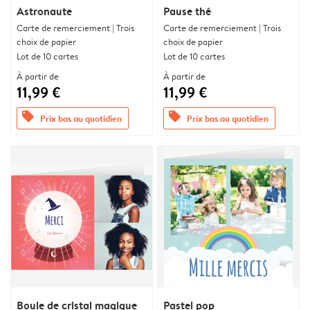
Astronaute
Pause thé
Carte de remerciement | Trois
Carte de remerciement | Trois
choix de papier
choix de papier
Lot de 10 cartes
Lot de 10 cartes
À partir de
À partir de
11,99 €
11,99 €
offers
offers
Prix bas au quotidien
Prix bas au quotidien
Boule de cristal magique
Pastel pop