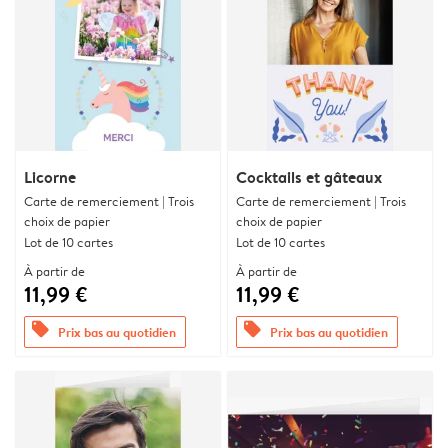
Licorne
Cocktails et gâteaux
Carte de remerciement | Trois
Carte de remerciement | Trois
choix de papier
choix de papier
Lot de 10 cartes
Lot de 10 cartes
À partir de
À partir de
11,99 €
11,99 €
offers
offers
Prix bas au quotidien
Prix bas au quotidien