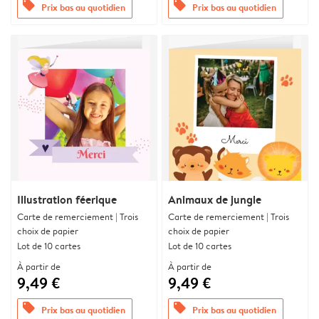
offers
offers
Prix bas au quotidien
Prix bas au quotidien
Illustration féerique
Animaux de jungle
Carte de remerciement | Trois
Carte de remerciement | Trois
choix de papier
choix de papier
Lot de 10 cartes
Lot de 10 cartes
À partir de
À partir de
9,49 €
9,49 €
offers
offers
Prix bas au quotidien
Prix bas au quotidien