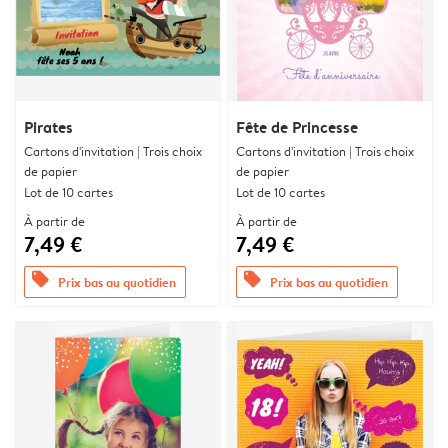
Pirates
Fête de Princesse
Cartons d'invitation | Trois choix
Cartons d'invitation | Trois choix
de papier
de papier
Lot de 10 cartes
Lot de 10 cartes
À partir de
À partir de
7,49 €
7,49 €
offers
offers
Prix bas au quotidien
Prix bas au quotidien