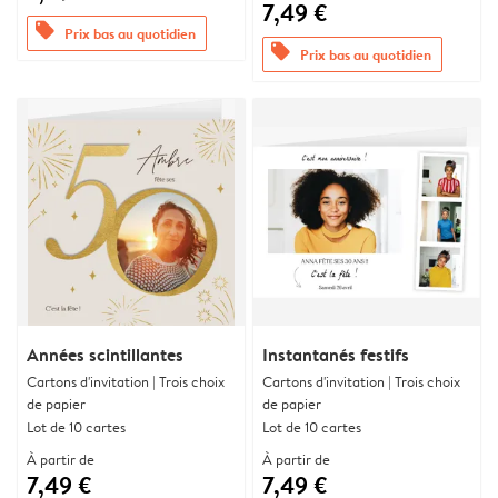
7,49 €
offers
Prix bas au quotidien
offers
Prix bas au quotidien
Années scintillantes
Instantanés festifs
Cartons d'invitation | Trois choix
Cartons d'invitation | Trois choix
de papier
de papier
Lot de 10 cartes
Lot de 10 cartes
À partir de
À partir de
7,49 €
7,49 €