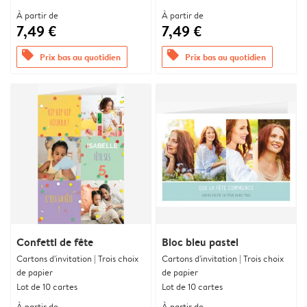
À partir de
À partir de
7,49 €
7,49 €
offers
offers
Prix bas au quotidien
Prix bas au quotidien
Confetti de fête
Bloc bleu pastel
Cartons d'invitation | Trois choix
Cartons d'invitation | Trois choix
de papier
de papier
Lot de 10 cartes
Lot de 10 cartes
À partir de
À partir de