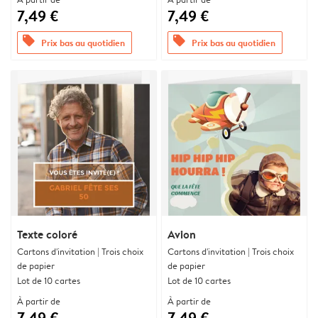
7,49 €
7,49 €
offers
offers
Prix bas au quotidien
Prix bas au quotidien
Texte coloré
Avion
Cartons d'invitation | Trois choix
Cartons d'invitation | Trois choix
de papier
de papier
Lot de 10 cartes
Lot de 10 cartes
À partir de
À partir de
7,49 €
7,49 €