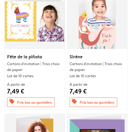
Fête de la piñata
Sirène
Cartons d'invitation | Trois choix
Cartons d'invitation | Trois choix
de papier
de papier
Lot de 10 cartes
Lot de 10 cartes
À partir de
À partir de
7,49 €
7,49 €
offers
offers
Prix bas au quotidien
Prix bas au quotidien