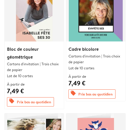
Bloc de couleur
Cadre bicolore
Cartons d'invitation | Trois choix
géométrique
de papier
Cartons d'invitation | Trois choix
Lot de 10 cartes
de papier
Lot de 10 cartes
À partir de
7,49 €
À partir de
7,49 €
offers
Prix bas au quotidien
offers
Prix bas au quotidien