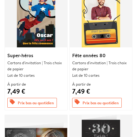
Super-héros
Fête années 80
Cartons d'invitation | Trois choix
Cartons d'invitation | Trois choix
de papier
de papier
Lot de 10 cartes
Lot de 10 cartes
À partir de
À partir de
7,49 €
7,49 €
offers
offers
Prix bas au quotidien
Prix bas au quotidien