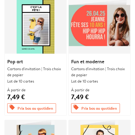
Pop art
Fun et moderne
Cartons d'invitation | Trois choix
Cartons d'invitation | Trois choix
de papier
de papier
Lot de 10 cartes
Lot de 10 cartes
À partir de
À partir de
7,49 €
7,49 €
offers
offers
Prix bas au quotidien
Prix bas au quotidien