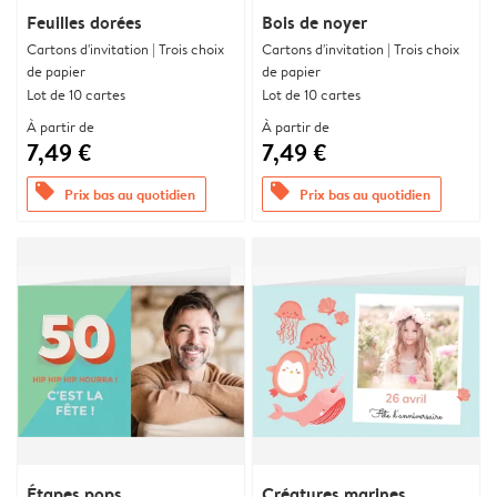
Feuilles dorées
Bois de noyer
Cartons d'invitation | Trois choix
Cartons d'invitation | Trois choix
de papier
de papier
Lot de 10 cartes
Lot de 10 cartes
À partir de
À partir de
7,49 €
7,49 €
offers
offers
Prix bas au quotidien
Prix bas au quotidien
Étapes pops
Créatures marines