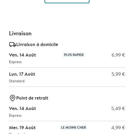
Livraison
delivery_standard_v2
Livraison à domicile
Ven. 14 Août
6,99 €
PLUS RAPIDE
Express
Lun. 17 Août
5,99 €
Standard
marker-pin
Point de retrait
Ven. 14 Août
5,49 €
Express
Mer. 19 Août
4,99 €
LE MOINS CHER