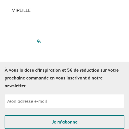
MIREILLE
filled-pagination
outlined-paginatio
outlined-paginat
outlined-pagin
outlined-pag
outlined-p
À vous la dose d’inspiration et 5€ de réduction sur votre
prochaine commande en vous inscrivant à notre
newsletter
Je m’abonne