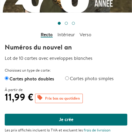
Recto
Intérieur
Verso
Numéros du nouvel an
Lot de 10 cartes avec enveloppes blanches
Choisissez un type de carte:
Cartes photo doubles
Cartes photo simples
À partir de
11,99 €
offers
Prix bas au quotidien
Je crée
Les prix affichés incluent la TVA et excluent les
frais de livraison