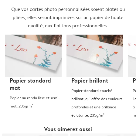
Que vos cartes photo personnalisées soient plates ou
pliées, elles seront imprimées sur un papier de haute
qualité, aux finitions professionnelles.
Papier standard
Papier brillant
P
mat
Papier standard couché
P
Papier au rendu lisse et semi-
brillant, qui offre des couleurs
L
mat. 235g/m²
profondes et une brillance
à 
éclatante. 235g/m²
m
Vous aimerez aussi