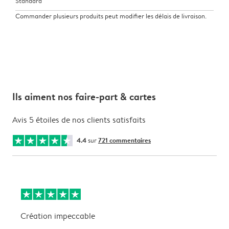
Standard
Commander plusieurs produits peut modifier les délais de livraison.
Ils aiment nos faire-part & cartes
Avis 5 étoiles de nos clients satisfaits
4.4
sur
721 commentaires
Création impeccable
T