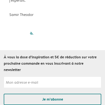
j'espérais.
Samir Theodor
filled-pagination
outlined-paginatio
outlined-paginat
outlined-pagin
outlined-pag
outlined-p
À vous la dose d’inspiration et 5€ de réduction sur votre
prochaine commande en vous inscrivant à notre
newsletter
Je m’abonne