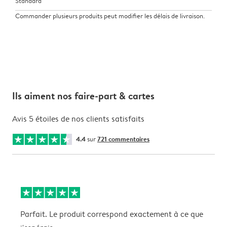
Standard
Commander plusieurs produits peut modifier les délais de livraison.
Ils aiment nos faire-part & cartes
Avis 5 étoiles de nos clients satisfaits
4.4
sur
721 commentaires
Parfait. Le produit correspond exactement à ce que
T