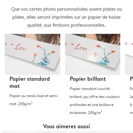
Que vos cartes photo personnalisées soient plates ou
pliées, elles seront imprimées sur un papier de haute
qualité, aux finitions professionnelles.
Papier standard
Papier brillant
P
mat
Papier standard couché
P
Papier au rendu lisse et semi-
brillant, qui offre des couleurs
L
mat. 235g/m²
profondes et une brillance
à 
éclatante. 235g/m²
m
Vous aimerez aussi