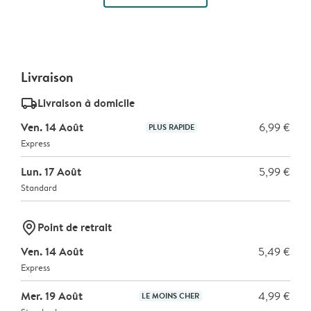
Livraison
delivery_standard_v2
Livraison à domicile
Ven. 14 Août
6,99 €
PLUS RAPIDE
Express
Lun. 17 Août
5,99 €
Standard
marker-pin
Point de retrait
Ven. 14 Août
5,49 €
Express
Mer. 19 Août
4,99 €
LE MOINS CHER