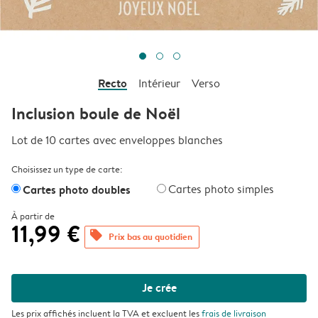
Recto
Intérieur
Verso
Inclusion boule de Noël
Lot de 10 cartes avec enveloppes blanches
Choisissez un type de carte:
Cartes photo doubles
Cartes photo simples
À partir de
11,99 €
offers
Prix bas au quotidien
Je crée
Les prix affichés incluent la TVA et excluent les
frais de livraison