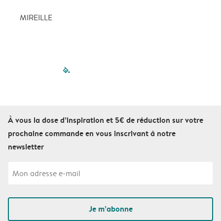
MIREILLE
filled-pagination
outlined-paginatio
outlined-paginat
outlined-pagin
outlined-pag
outlined-p
À vous la dose d’inspiration et 5€ de réduction sur votre
prochaine commande en vous inscrivant à notre
newsletter
Je m’abonne