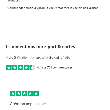
Standard
Commander plusieurs produits peut modifier les délais de livraison.
Ils aiment nos faire-part & cartes
Avis 5 étoiles de nos clients satisfaits
4.4
sur
721 commentaires
Création impeccable
T