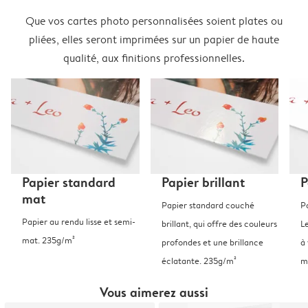
Que vos cartes photo personnalisées soient plates ou
pliées, elles seront imprimées sur un papier de haute
qualité, aux finitions professionnelles.
Papier standard
Papier brillant
P
mat
Papier standard couché
P
Papier au rendu lisse et semi-
brillant, qui offre des couleurs
L
mat. 235g/m²
profondes et une brillance
à 
éclatante. 235g/m²
m
Vous aimerez aussi