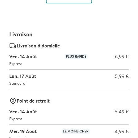
Livraison
delivery_standard_v2
Livraison à domicile
Ven. 14 Août
6,99 €
PLUS RAPIDE
Express
Lun. 17 Août
5,99 €
Standard
marker-pin
Point de retrait
Ven. 14 Août
5,49 €
Express
Mer. 19 Août
4,99 €
LE MOINS CHER