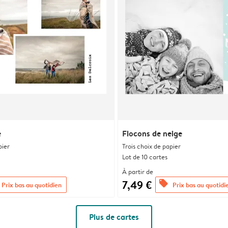
e
Flocons de neige
pier
Trois choix de papier
Lot de 10 cartes
À partir de
7,49 €
offers
Prix bas au quotidien
Prix bas au quotidi
Plus de cartes