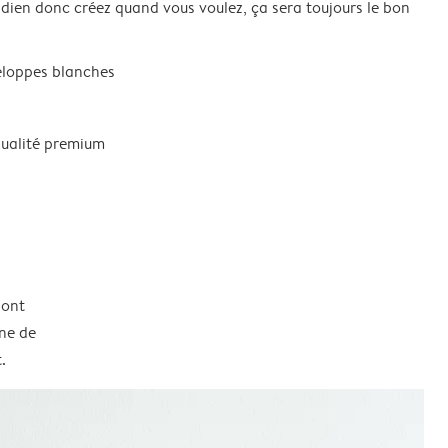
idien donc créez quand vous voulez, ça sera toujours le bon
eloppes blanches
qualité premium
sont
une de
.