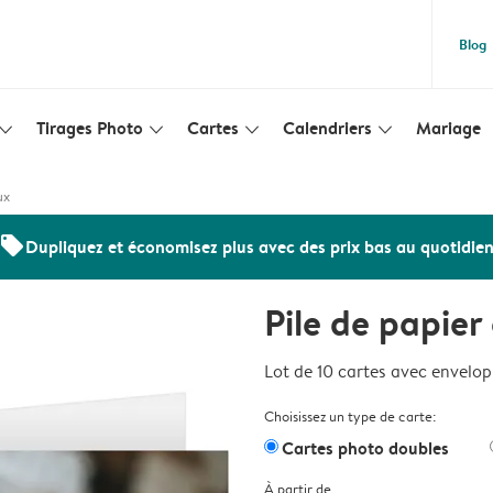
Blog
Tirages Photo
Cartes
Calendriers
Mariage
lim_arrow_down
slim_arrow_down
slim_arrow_down
slim_arrow_down
ux
offers
Dupliquez et économisez plus avec des prix bas au quotidie
Pile de papie
Lot de 10 cartes avec envelo
Choisissez un type de carte:
Cartes photo doubles
À partir de