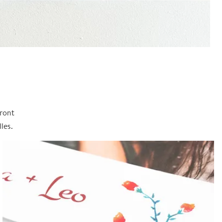
eront
les.