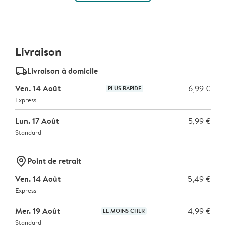
Livraison
delivery_standard_v2
Livraison à domicile
Ven. 14 Août
6,99 €
PLUS RAPIDE
Express
Lun. 17 Août
5,99 €
Standard
marker-pin
Point de retrait
Ven. 14 Août
5,49 €
Express
Mer. 19 Août
4,99 €
LE MOINS CHER
Standard