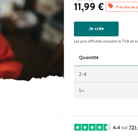
11,99 €
offers
Prix bas au 
Je crée
Les prix affichés incluent la TVA et e
Quantité
2-4
5+
4.4
721
sur