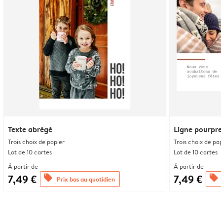
Texte abrégé
Ligne pourpr
Trois choix de papier
Trois choix de pa
Lot de 10 cartes
Lot de 10 cartes
À partir de
À partir de
7,49 €
7,49 €
offers
offers
Prix bas au quotidien