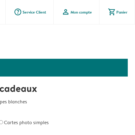
question_mark_circle
profile
shopping_cart
Service Client
Mon compte
Panier
n
r cadeaux
ppes blanches
Cartes photo simples