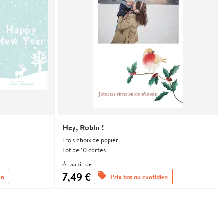
Hey, Robin !
Trois choix de papier
Lot de 10 cartes
À partir de
7,49 €
offers
en
Prix bas au quotidien