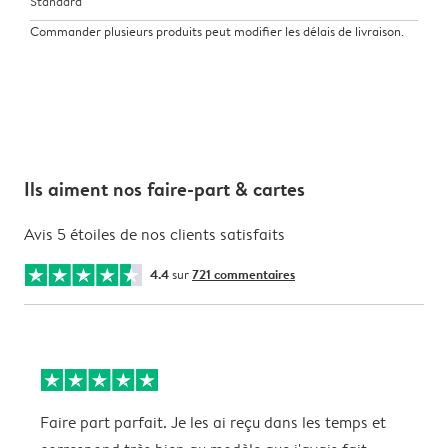
Standard
Commander plusieurs produits peut modifier les délais de livraison.
Ils aiment nos faire-part & cartes
Avis 5 étoiles de nos clients satisfaits
4.4
sur
721 commentaires
Faire part parfait. Je les ai reçu dans les temps et
T