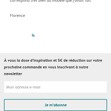
correspond très bien au modèle que j'avais fait
m
Florence
filled-pagination
outlined-paginatio
outlined-paginat
outlined-pagin
outlined-pag
outlined-p
À vous la dose d’inspiration et 5€ de réduction sur votre
prochaine commande en vous inscrivant à notre
newsletter
Je m’abonne