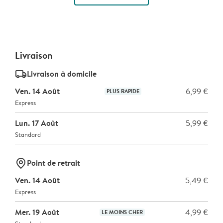
Livraison
delivery_standard_v2
Livraison à domicile
Ven. 14 Août
6,99 €
PLUS RAPIDE
Express
Lun. 17 Août
5,99 €
Standard
marker-pin
Point de retrait
Ven. 14 Août
5,49 €
Express
Mer. 19 Août
4,99 €
LE MOINS CHER