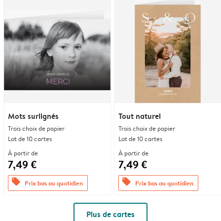
Mots surlignés
Tout naturel
Trois choix de papier
Trois choix de papier
Lot de 10 cartes
Lot de 10 cartes
À partir de
À partir de
7,49 €
7,49 €
offers
offers
Prix bas au quotidien
Prix bas au quotidien
Plus de cartes