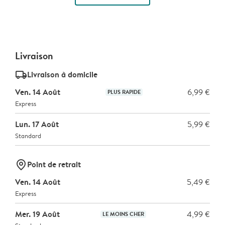
Livraison
delivery_standard_v2
Livraison à domicile
Ven. 14 Août
6,99 €
PLUS RAPIDE
Express
Lun. 17 Août
5,99 €
Standard
marker-pin
Point de retrait
Ven. 14 Août
5,49 €
Express
Mer. 19 Août
4,99 €
LE MOINS CHER