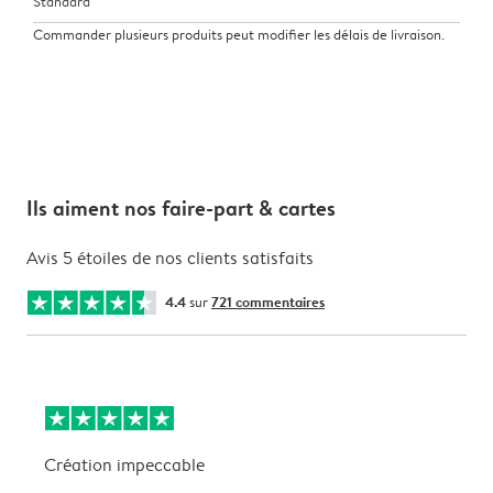
Standard
Commander plusieurs produits peut modifier les délais de livraison.
Ils aiment nos faire-part & cartes
Avis 5 étoiles de nos clients satisfaits
4.4
sur
721 commentaires
Création impeccable
T