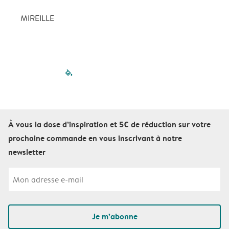
MIREILLE
filled-pagination
outlined-paginatio
outlined-paginat
outlined-pagin
outlined-pag
outlined-p
À vous la dose d’inspiration et 5€ de réduction sur votre
prochaine commande en vous inscrivant à notre
newsletter
Je m’abonne