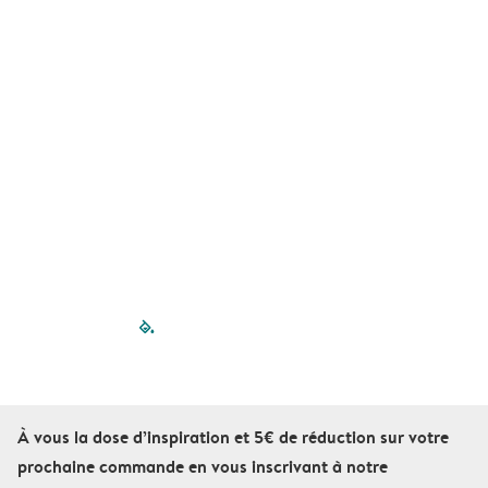
A
filled-pagination
outlined-paginatio
outlined-paginat
outlined-pagin
outlined-pag
outlined-p
À vous la dose d’inspiration et 5€ de réduction sur votre
prochaine commande en vous inscrivant à notre