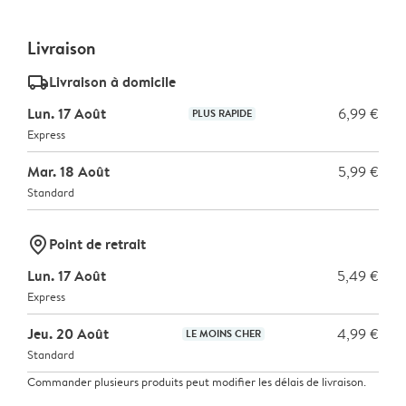
Livraison
delivery_standard_v2
Livraison à domicile
Lun. 17 Août
6,99 €
PLUS RAPIDE
Express
Mar. 18 Août
5,99 €
Standard
marker-pin
Point de retrait
Lun. 17 Août
5,49 €
Express
Jeu. 20 Août
4,99 €
LE MOINS CHER
Standard
Commander plusieurs produits peut modifier les délais de livraison.