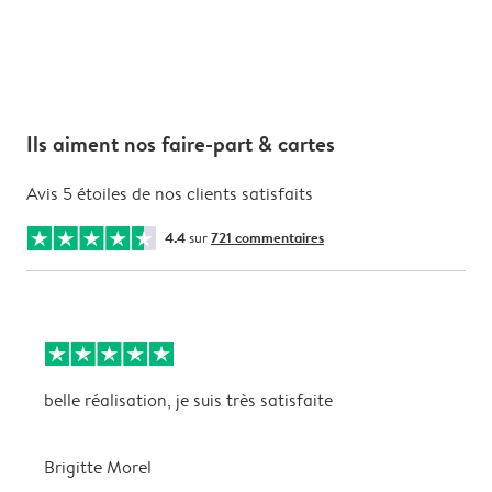
Ils aiment nos faire-part & cartes
Avis 5 étoiles de nos clients satisfaits
4.4
sur
721 commentaires
belle réalisation, je suis très satisfaite
P
L
s
Brigitte Morel
J