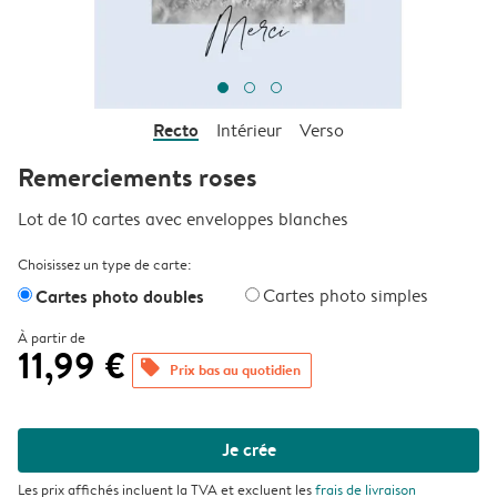
Recto
Intérieur
Verso
Remerciements roses
Lot de 10 cartes avec enveloppes blanches
Choisissez un type de carte:
Cartes photo doubles
Cartes photo simples
À partir de
11,99 €
offers
Prix bas au quotidien
Je crée
Les prix affichés incluent la TVA et excluent les
frais de livraison