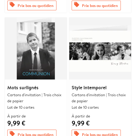
offers
offers
Prix bas au quotidien
Prix bas au quotidien
Mots surlignés
Style intemporel
Cartons d'invitation | Trois choix
Cartons d'invitation | Trois choix
de papier
de papier
Lot de 10 cartes
Lot de 10 cartes
À partir de
À partir de
9,99 €
9,99 €
offers
offers
Prix bas au quotidien
Prix bas au quotidien