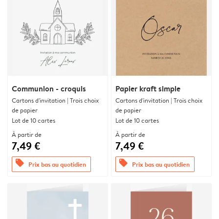
Communion - croquis
Papier kraft simple
Cartons d'invitation | Trois choix
Cartons d'invitation | Trois choix
de papier
de papier
Lot de 10 cartes
Lot de 10 cartes
À partir de
À partir de
7,49 €
7,49 €
offers
offers
Prix bas au quotidien
Prix bas au quotidien