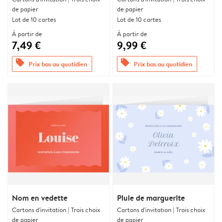
de papier
de papier
Lot de 10 cartes
Lot de 10 cartes
À partir de
À partir de
7,49 €
9,99 €
offers
offers
Prix bas au quotidien
Prix bas au quotidien
Nom en vedette
Pluie de marguerite
Cartons d'invitation | Trois choix
Cartons d'invitation | Trois choix
de papier
de papier