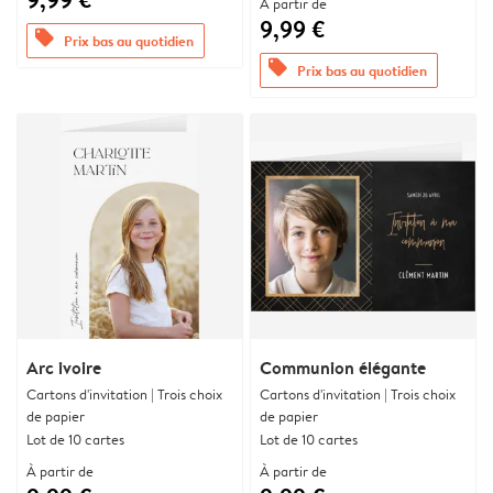
À partir de
9,99 €
offers
Prix bas au quotidien
offers
Prix bas au quotidien
Arc ivoire
Communion élégante
Cartons d'invitation | Trois choix
Cartons d'invitation | Trois choix
de papier
de papier
Lot de 10 cartes
Lot de 10 cartes
À partir de
À partir de