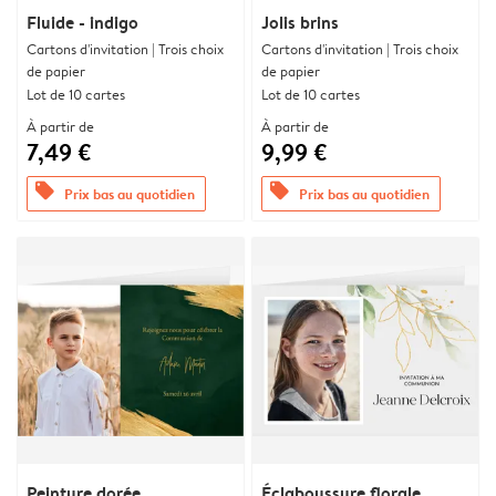
Fluide - indigo
Jolis brins
Cartons d'invitation | Trois choix
Cartons d'invitation | Trois choix
de papier
de papier
Lot de 10 cartes
Lot de 10 cartes
À partir de
À partir de
7,49 €
9,99 €
offers
offers
Prix bas au quotidien
Prix bas au quotidien
Peinture dorée
Éclaboussure florale