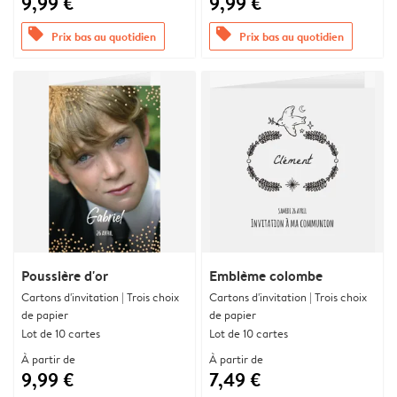
9,99 €
9,99 €
offers
offers
Prix bas au quotidien
Prix bas au quotidien
Poussière d'or
Emblème colombe
Cartons d'invitation | Trois choix
Cartons d'invitation | Trois choix
de papier
de papier
Lot de 10 cartes
Lot de 10 cartes
À partir de
À partir de
9,99 €
7,49 €