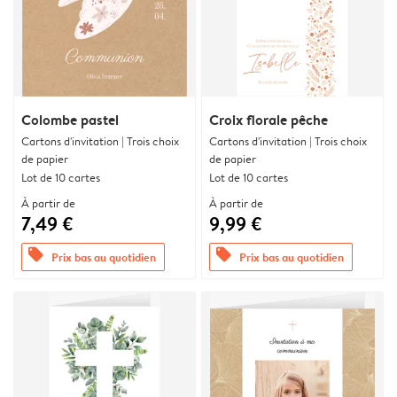
Colombe pastel
Croix florale pêche
Cartons d'invitation | Trois choix
Cartons d'invitation | Trois choix
de papier
de papier
Lot de 10 cartes
Lot de 10 cartes
À partir de
À partir de
7,49 €
9,99 €
offers
offers
Prix bas au quotidien
Prix bas au quotidien