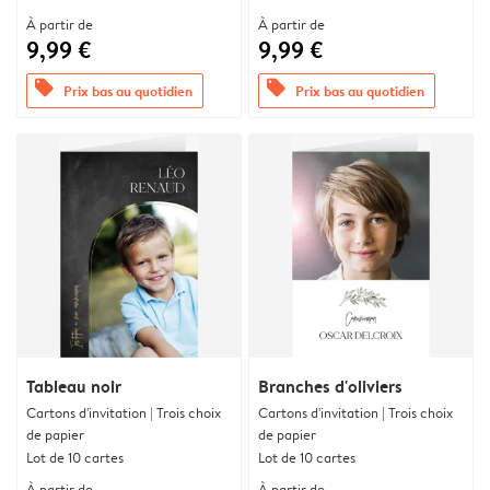
À partir de
À partir de
9,99 €
9,99 €
offers
offers
Prix bas au quotidien
Prix bas au quotidien
Tableau noir
Branches d'oliviers
Cartons d'invitation | Trois choix
Cartons d'invitation | Trois choix
de papier
de papier
Lot de 10 cartes
Lot de 10 cartes
À partir de
À partir de