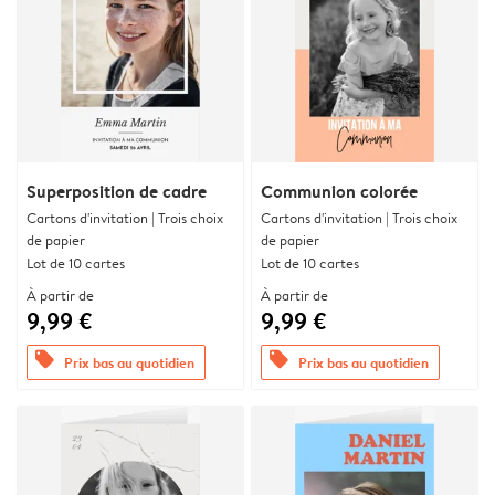
Superposition de cadre
Communion colorée
Cartons d'invitation | Trois choix
Cartons d'invitation | Trois choix
de papier
de papier
Lot de 10 cartes
Lot de 10 cartes
À partir de
À partir de
9,99 €
9,99 €
offers
offers
Prix bas au quotidien
Prix bas au quotidien