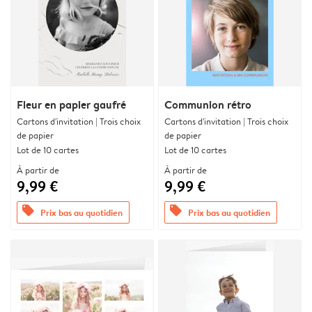
Fleur en papier gaufré
Communion rétro
Cartons d'invitation | Trois choix
Cartons d'invitation | Trois choix
de papier
de papier
Lot de 10 cartes
Lot de 10 cartes
À partir de
À partir de
9,99 €
9,99 €
offers
offers
Prix bas au quotidien
Prix bas au quotidien