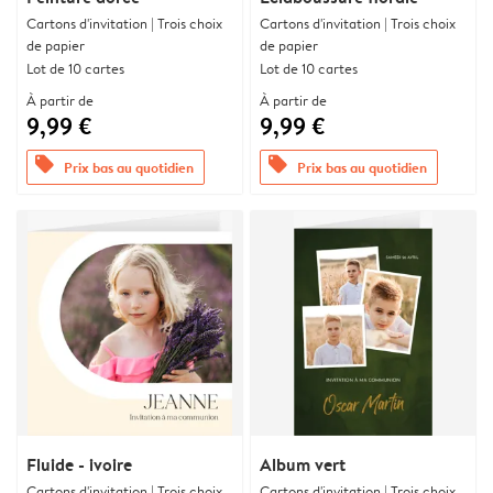
Cartons d'invitation | Trois choix
Cartons d'invitation | Trois choix
de papier
de papier
Lot de 10 cartes
Lot de 10 cartes
À partir de
À partir de
9,99 €
9,99 €
offers
offers
Prix bas au quotidien
Prix bas au quotidien
Fluide - ivoire
Album vert
Cartons d'invitation | Trois choix
Cartons d'invitation | Trois choix