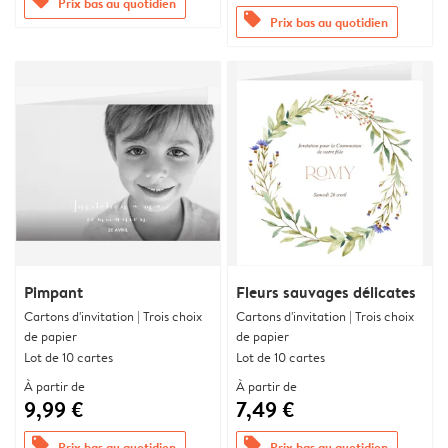
offers
Prix bas au quotidien
offers
Prix bas au quotidien
Pimpant
Fleurs sauvages délicates
Cartons d'invitation | Trois choix
Cartons d'invitation | Trois choix
de papier
de papier
Lot de 10 cartes
Lot de 10 cartes
À partir de
À partir de
9,99 €
7,49 €
offers
offers
Prix bas au quotidien
Prix bas au quotidien