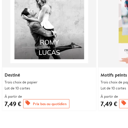
Destiné
Motifs peints
Trois choix de papier
Trois choix de pa
Lot de 10 cartes
Lot de 10 cartes
À partir de
À partir de
7,49 €
7,49 €
offers
offers
Prix bas au quotidien