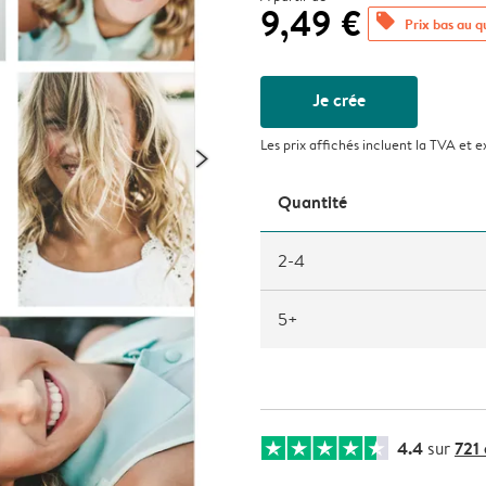
9,49 €
offers
Prix bas au q
Je crée
Les prix affichés incluent la TVA et e
Quantité
2-4
5+
4.4
721
sur