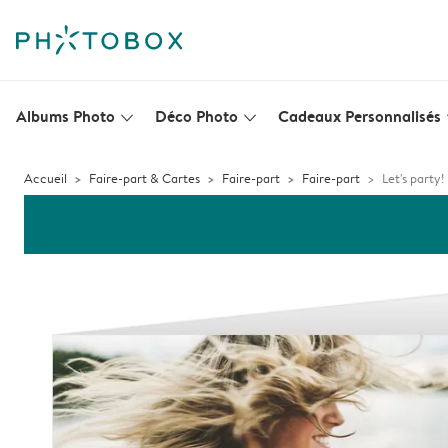
Albums Photo
Déco Photo
Cadeaux Personnalisés
slim_arrow_down
slim_arrow_down
s
Accueil
Faire-part & Cartes
Faire-part
Faire-part
Let's party!