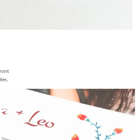
eront
les.