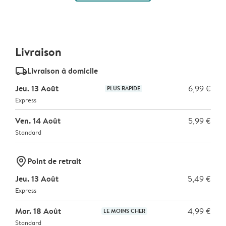
Livraison
delivery_standard_v2
Livraison à domicile
Jeu. 13 Août
6,99 €
PLUS RAPIDE
Express
Ven. 14 Août
5,99 €
Standard
marker-pin
Point de retrait
Jeu. 13 Août
5,49 €
Express
Mar. 18 Août
4,99 €
LE MOINS CHER
Standard