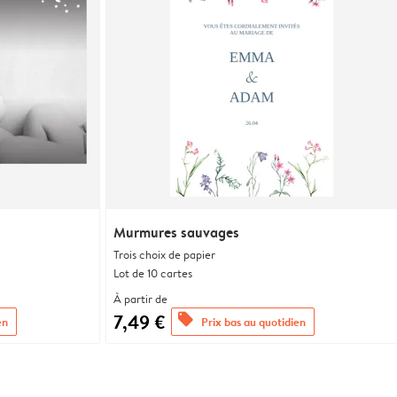
Murmures sauvages
Trois choix de papier
Lot de 10 cartes
À partir de
7,49 €
offers
en
Prix bas au quotidien