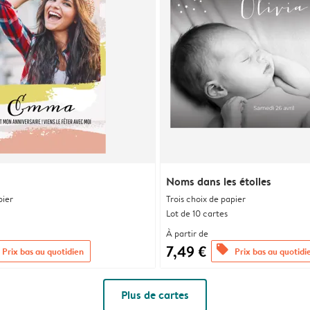
Noms dans les étoiles
pier
Trois choix de papier
Lot de 10 cartes
À partir de
7,49 €
offers
Prix bas au quotidien
Prix bas au quotidi
Plus de cartes