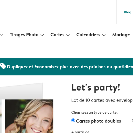
Blog
Tirages Photo
Cartes
Calendriers
Mariage
lim_arrow_down
slim_arrow_down
slim_arrow_down
slim_arrow_down
offers
Dupliquez et économisez plus avec des prix bas au quotidie
Let's party!
Lot de 10 cartes avec envelo
Choisissez un type de carte:
Cartes photo doubles
À partir de