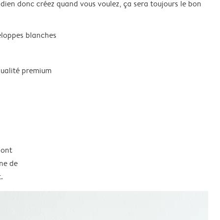
idien donc créez quand vous voulez, ça sera toujours le bon
eloppes blanches
qualité premium
sont
une de
.