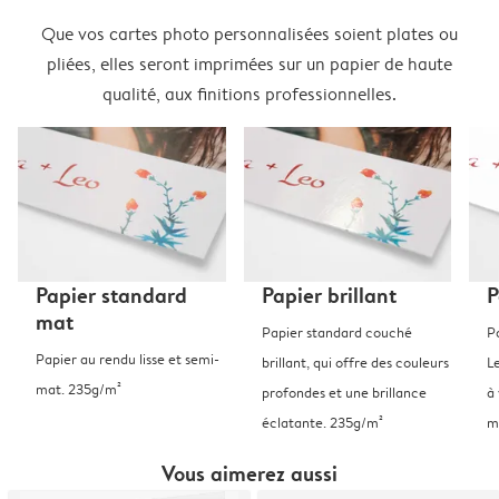
Que vos cartes photo personnalisées soient plates ou
pliées, elles seront imprimées sur un papier de haute
qualité, aux finitions professionnelles.
Papier standard
Papier brillant
P
mat
Papier standard couché
P
Papier au rendu lisse et semi-
brillant, qui offre des couleurs
L
mat. 235g/m²
profondes et une brillance
à 
éclatante. 235g/m²
m
Vous aimerez aussi