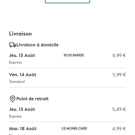
Livraison
delivery_standard_v2
Livraison à domicile
Jeu. 13 Août
6,99 €
PLUS RAPIDE
Express
Ven. 14 Août
5,99 €
Standard
marker-pin
Point de retrait
Jeu. 13 Août
5,49 €
Express
Mar. 18 Août
4,99 €
LE MOINS CHER