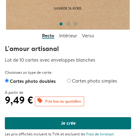
Recto
Intérieur
Verso
L'amour artisanal
Lot de 10 cartes avec enveloppes blanches
Choisissez un type de carte:
Cartes photo doubles
Cartes photo simples
À partir de
9,49 €
offers
Prix bas au quotidien
Je crée
Les prix affichés incluent la TVA et excluent les
frais de livraison