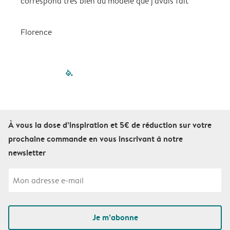
correspond très bien au modèle que j'avais fait
m
Florence
filled-pagination
outlined-paginatio
outlined-paginat
outlined-pagin
outlined-pag
outlined-p
À vous la dose d’inspiration et 5€ de réduction sur votre
prochaine commande en vous inscrivant à notre
newsletter
Je m’abonne