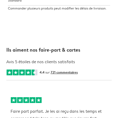
Standard
Commander plusieurs produits peut modifier les délais de livraison.
Ils aiment nos faire-part & cartes
Avis 5 étoiles de nos clients satisfaits
4.4
sur
721 commentaires
Faire part parfait. Je les ai reçu dans les temps et
T