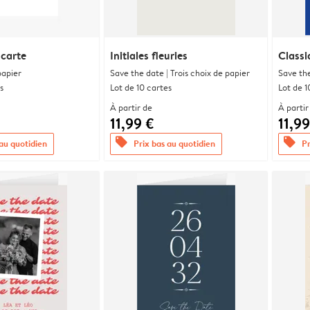
 carte
Initiales fleuries
Classi
papier
Save the date | Trois choix de papier
Save the
s
Lot de 10 cartes
Lot de 1
À partir de
À partir
11,99 €
11,99
offers
offers
 au quotidien
Prix bas au quotidien
Pr