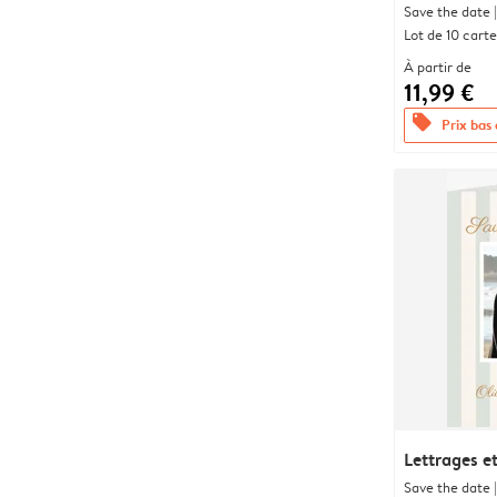
Save the date |
Lot de 10 carte
À partir de
11,99 €
offers
Prix bas
Lettrages e
Save the date |