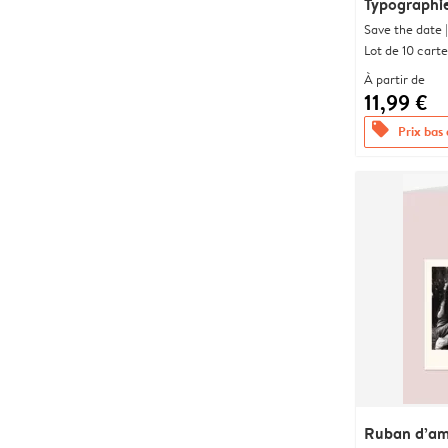
Typographi
Save the date |
Lot de 10 carte
À partir de
11,99 €
offers
Prix bas
Ruban d’a