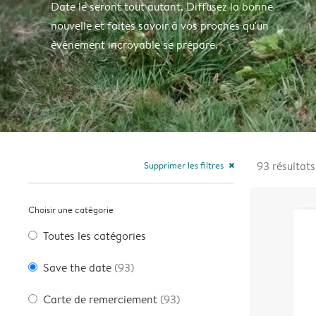
Date le seront tout autant. Diffusez la bonne
nouvelle et faites savoir à vos proches qu'un
événement incroyable se prépare.
Supprimer les filtres
93
résultats
close
Choisir une catégorie
Toutes les catégories
Save the date
(93)
Carte de remerciement
(93)