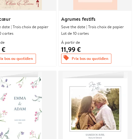
 cœur
Agrumes festifs
 date | Trois choix de papier
Save the date | Trois choix de papier
0 cartes
Lot de 10 cartes
 de
À partir de
 €
11,99 €
offers
ix bas au quotidien
Prix bas au quotidien