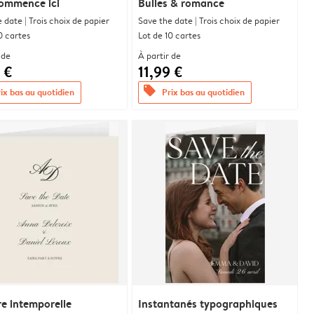
commence ici
Bulles & romance
 date | Trois choix de papier
Save the date | Trois choix de papier
0 cartes
Lot de 10 cartes
 de
À partir de
 €
11,99 €
offers
ix bas au quotidien
Prix bas au quotidien
re intemporelle
Instantanés typographiques