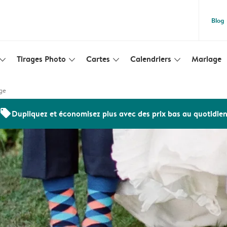
Blog
Tirages Photo
Cartes
Calendriers
Mariage
lim_arrow_down
slim_arrow_down
slim_arrow_down
slim_arrow_down
ge
offers
Dupliquez et économisez plus avec des prix bas au quotidie