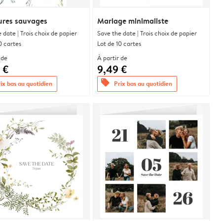
res sauvages
Mariage minimaliste
 date | Trois choix de papier
Save the date | Trois choix de papier
0 cartes
Lot de 10 cartes
 de
À partir de
 €
9,49 €
offers
ix bas au quotidien
Prix bas au quotidien