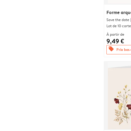
Forme arqu
Save the date |
Lot de 10 carte
À partir de
9,49 €
offers
Prix bas