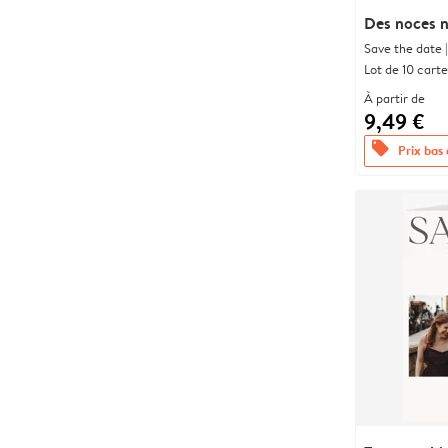
Des noces n
Save the date |
Lot de 10 carte
À partir de
9,49 €
offers
Prix bas