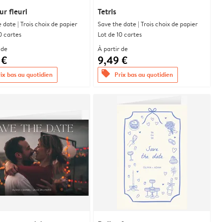
r fleuri
Tetris
 date | Trois choix de papier
Save the date | Trois choix de papier
0 cartes
Lot de 10 cartes
 de
À partir de
 €
9,49 €
offers
ix bas au quotidien
Prix bas au quotidien