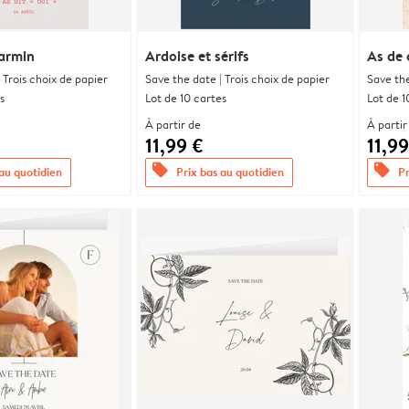
armin
Ardoise et sérifs
As de
 Trois choix de papier
Save the date | Trois choix de papier
Save the
s
Lot de 10 cartes
Lot de 1
À partir de
À partir
11,99 €
11,99
offers
offers
 au quotidien
Prix bas au quotidien
Pr