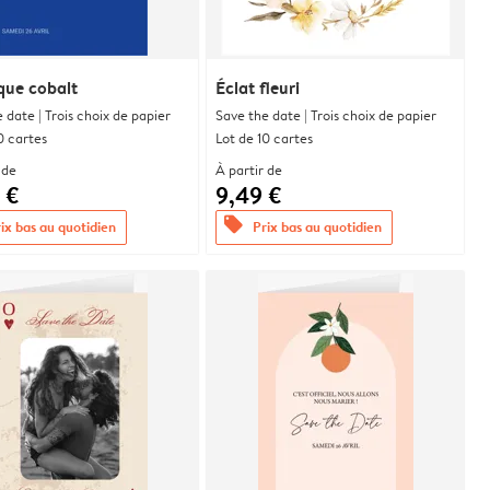
que cobalt
Éclat fleuri
 date | Trois choix de papier
Save the date | Trois choix de papier
0 cartes
Lot de 10 cartes
 de
À partir de
 €
9,49 €
offers
ix bas au quotidien
Prix bas au quotidien