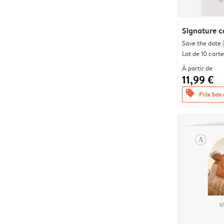
Signature c
Save the date |
Lot de 10 carte
À partir de
11,99 €
offers
Prix bas