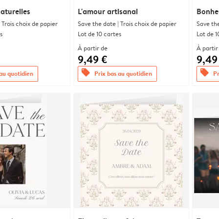
aturelles
L'amour artisanal
Bonheu
 Trois choix de papier
Save the date | Trois choix de papier
Save the
s
Lot de 10 cartes
Lot de 1
À partir de
À partir
9,49 €
9,49
offers
offers
 au quotidien
Prix bas au quotidien
Pr