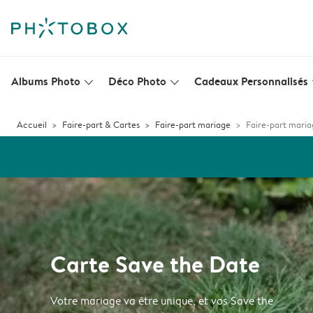
Albums Photo
Déco Photo
Cadeaux Personnalisés
slim_arrow_down
slim_arrow_down
s
Accueil
Faire-part & Cartes
Faire-part mariage
Faire-part maria
Carte Save the Date
Votre mariage va être unique, et vos Save the