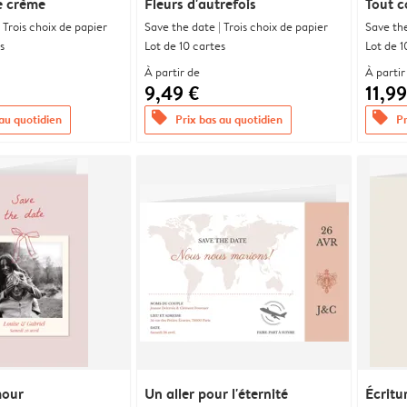
e crème
Fleurs d'autrefois
Tout 
 Trois choix de papier
Save the date | Trois choix de papier
Save the
s
Lot de 10 cartes
Lot de 1
À partir de
À partir
9,49 €
11,99
offers
offers
 au quotidien
Prix bas au quotidien
Pr
mour
Un aller pour l'éternité
Écritu