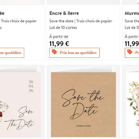
ée
Encre & lierre
Murmu
 Trois choix de papier
Save the date | Trois choix de papier
Save the
s
Lot de 10 cartes
Lot de 1
À partir de
À partir
11,99 €
11,99
offers
offers
 au quotidien
Prix bas au quotidien
Pr