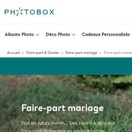
Albums Photo
Déco Photo
Cadeaux Personnalisés
slim_arrow_down
slim_arrow_down
s
Accueil
Faire-part & Cartes
Faire-part mariage
Faire-part maria
Faire-part mariage
Psst les futurs mariés... Des save the date aux
faire-part de mariage en passant par les