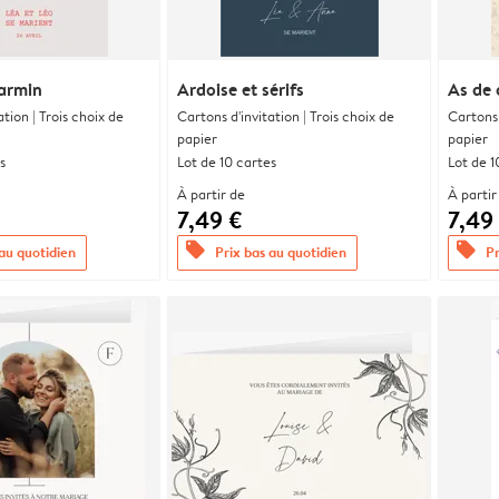
armin
Ardoise et sérifs
As de
ation | Trois choix de
Cartons d'invitation | Trois choix de
Cartons 
papier
papier
s
Lot de 10 cartes
Lot de 1
À partir de
À partir
7,49 €
7,49
offers
offers
 au quotidien
Prix bas au quotidien
Pr