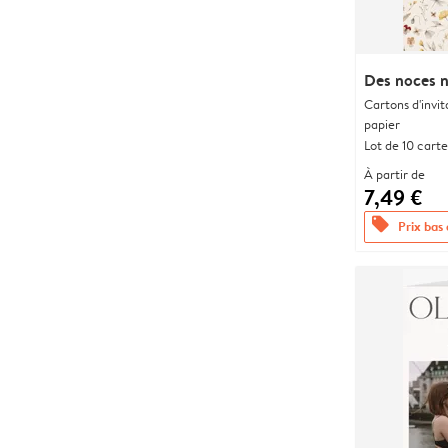
Des noces n
Cartons d'invit
papier
Lot de 10 carte
À partir de
7,49 €
offers
Prix bas