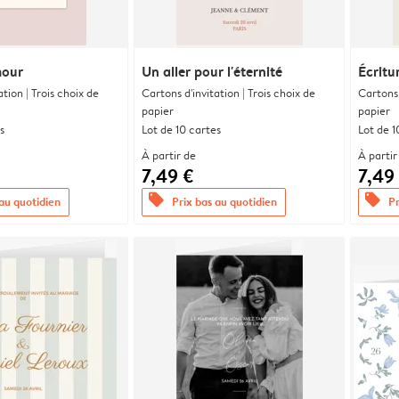
mour
Un aller pour l'éternité
Écritu
ation | Trois choix de
Cartons d'invitation | Trois choix de
Cartons 
papier
papier
s
Lot de 10 cartes
Lot de 1
À partir de
À partir
7,49 €
7,49
offers
offers
 au quotidien
Prix bas au quotidien
Pr