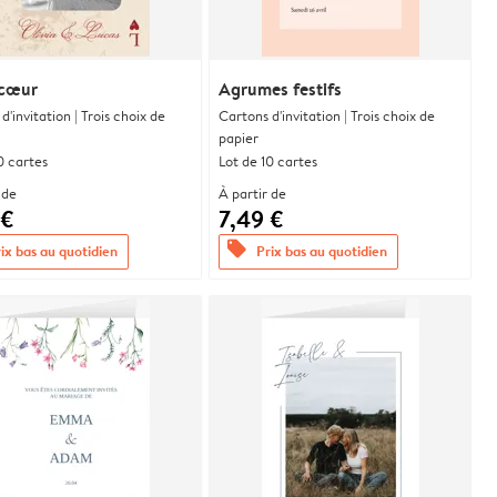
 cœur
Agrumes festifs
d'invitation | Trois choix de
Cartons d'invitation | Trois choix de
papier
0 cartes
Lot de 10 cartes
 de
À partir de
 €
7,49 €
offers
ix bas au quotidien
Prix bas au quotidien