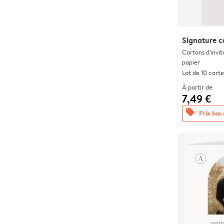
Signature c
Cartons d'invit
papier
Lot de 10 carte
À partir de
7,49 €
offers
Prix bas