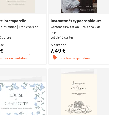
re intemporelle
Instantanés typographiques
d'invitation | Trois choix de
Cartons d'invitation | Trois choix de
papier
0 cartes
Lot de 10 cartes
 de
À partir de
 €
7,49 €
offers
ix bas au quotidien
Prix bas au quotidien