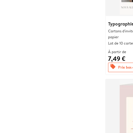
Typographi
Cartons d'invit
papier
Lot de 10 carte
À partir de
7,49 €
offers
Prix bas