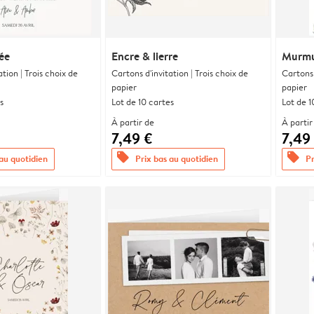
ée
Encre & lierre
Murmu
ation | Trois choix de
Cartons d'invitation | Trois choix de
Cartons 
papier
papier
s
Lot de 10 cartes
Lot de 1
À partir de
À partir
7,49 €
7,49
offers
offers
 au quotidien
Prix bas au quotidien
Pr