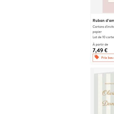
Ruban d’a
Cartons d'invit
papier
Lot de 10 carte
À partir de
7,49 €
offers
Prix bas