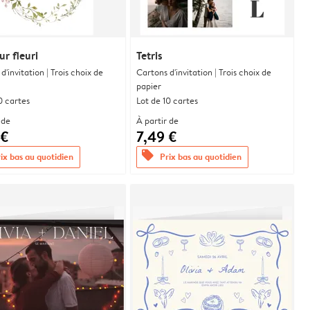
r fleuri
Tetris
d'invitation | Trois choix de
Cartons d'invitation | Trois choix de
papier
0 cartes
Lot de 10 cartes
 de
À partir de
 €
7,49 €
offers
ix bas au quotidien
Prix bas au quotidien