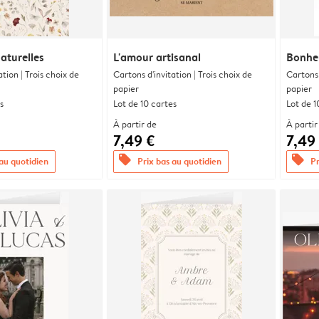
aturelles
L'amour artisanal
Bonheu
ation | Trois choix de
Cartons d'invitation | Trois choix de
Cartons 
papier
papier
s
Lot de 10 cartes
Lot de 1
À partir de
À partir
7,49 €
7,49
offers
offers
 au quotidien
Prix bas au quotidien
Pr