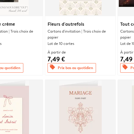
e crème
Fleurs d'autrefois
Tout 
ation | Trois choix de
Cartons d'invitation | Trois choix de
Cartons 
papier
papier
s
Lot de 10 cartes
Lot de 1
À partir de
À partir
7,49 €
7,49
offers
offers
 au quotidien
Prix bas au quotidien
Pr