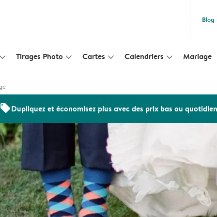
Blog
Tirages Photo
Cartes
Calendriers
Mariage
lim_arrow_down
slim_arrow_down
slim_arrow_down
slim_arrow_down
ge
offers
Dupliquez et économisez plus avec des prix bas au quotidie