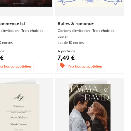
commence ici
Bulles & romance
d'invitation | Trois choix de
Cartons d'invitation | Trois choix de
papier
0 cartes
Lot de 10 cartes
 de
À partir de
 €
7,49 €
offers
ix bas au quotidien
Prix bas au quotidien