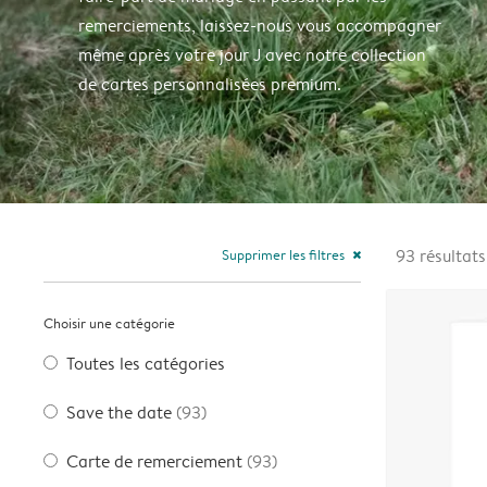
remerciements, laissez-nous vous accompagner
même après votre jour J avec notre collection
de cartes personnalisées premium.
Supprimer les filtres
93
résultats
close
Choisir une catégorie
Toutes les catégories
Save the date
(93)
Carte de remerciement
(93)