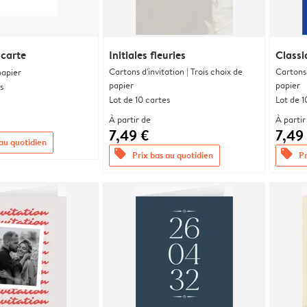
 carte
Initiales fleuries
Classi
Cartons d'invitation | Trois choix de
Cartons 
papier
papier
papier
s
Lot de 10 cartes
Lot de 1
À partir de
À partir
7,49 €
7,49
 au quotidien
offers
offers
Prix bas au quotidien
Pr