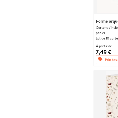
Forme arqu
Cartons d'invit
papier
Lot de 10 carte
À partir de
7,49 €
offers
Prix bas