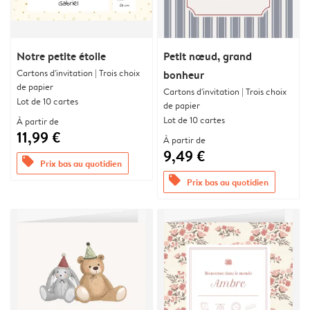
Notre petite étoile
Petit nœud, grand
Cartons d'invitation | Trois choix
bonheur
de papier
Cartons d'invitation | Trois choix
Lot de 10 cartes
de papier
Lot de 10 cartes
À partir de
11,99 €
À partir de
9,49 €
offers
Prix bas au quotidien
offers
Prix bas au quotidien