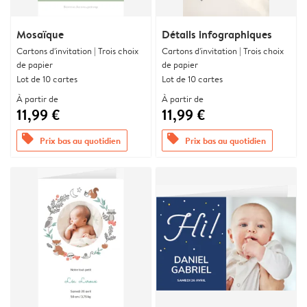
Mosaïque
Détails infographiques
Cartons d'invitation | Trois choix
Cartons d'invitation | Trois choix
de papier
de papier
Lot de 10 cartes
Lot de 10 cartes
À partir de
À partir de
11,99 €
11,99 €
offers
offers
Prix bas au quotidien
Prix bas au quotidien