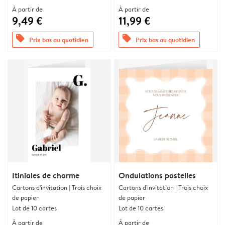
À partir de
À partir de
9,49 €
11,99 €
offers
offers
Prix bas au quotidien
Prix bas au quotidien
Itiniales de charme
Ondulations pastelles
Cartons d'invitation | Trois choix
Cartons d'invitation | Trois choix
de papier
de papier
Lot de 10 cartes
Lot de 10 cartes
À partir de
À partir de