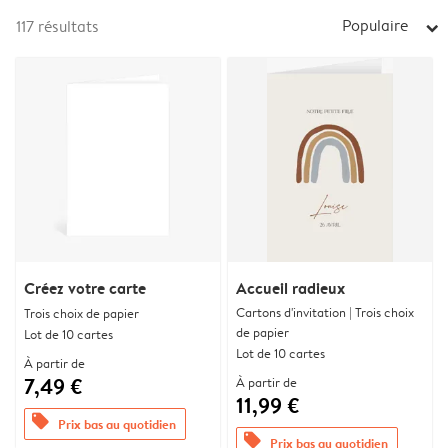
Populaire
117
résultats
arrow_right
Créez votre carte
Accueil radieux
Cartons d'invitation | Trois choix
Trois choix de papier
de papier
Lot de 10 cartes
Lot de 10 cartes
À partir de
7,49 €
À partir de
11,99 €
offers
Prix bas au quotidien
offers
Prix bas au quotidien