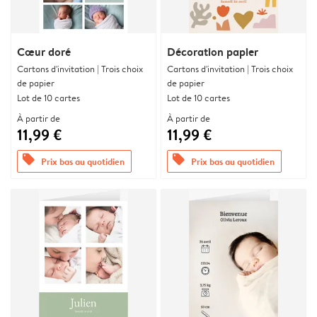
Cœur doré
Décoration papier
Cartons d'invitation | Trois choix
Cartons d'invitation | Trois choix
de papier
de papier
Lot de 10 cartes
Lot de 10 cartes
À partir de
À partir de
11,99 €
11,99 €
offers
offers
Prix bas au quotidien
Prix bas au quotidien