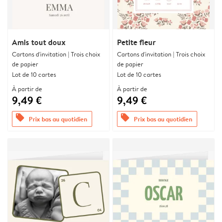
Amis tout doux
Petite fleur
Cartons d'invitation | Trois choix
Cartons d'invitation | Trois choix
de papier
de papier
Lot de 10 cartes
Lot de 10 cartes
À partir de
À partir de
9,49 €
9,49 €
offers
offers
Prix bas au quotidien
Prix bas au quotidien