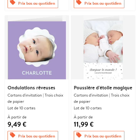
offers
offers
Prix bas au quotidien
Prix bas au quotidien
Ondulations rêveuses
Poussière d'étoile magique
Cartons d'invitation | Trois choix
Cartons d'invitation | Trois choix
de papier
de papier
Lot de 10 cartes
Lot de 10 cartes
À partir de
À partir de
9,49 €
11,99 €
offers
offers
Prix bas au quotidien
Prix bas au quotidien