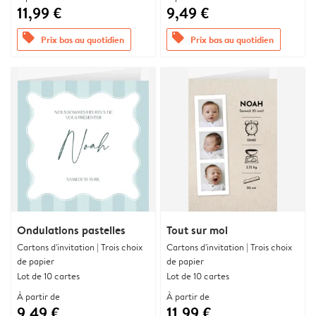
11,99 €
9,49 €
offers
offers
Prix bas au quotidien
Prix bas au quotidien
Ondulations pastelles
Tout sur moi
Cartons d'invitation | Trois choix
Cartons d'invitation | Trois choix
de papier
de papier
Lot de 10 cartes
Lot de 10 cartes
À partir de
À partir de
9,49 €
11,99 €