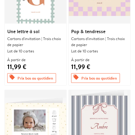
Une lettre à soi
Pop & tendresse
Cartons d'invitation | Trois choix
Cartons d'invitation | Trois choix
de papier
de papier
Lot de 10 cartes
Lot de 10 cartes
À partir de
À partir de
11,99 €
11,99 €
offers
offers
Prix bas au quotidien
Prix bas au quotidien