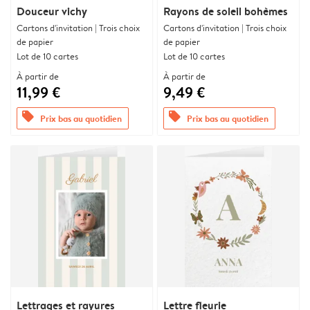
Douceur vichy
Rayons de soleil bohèmes
Cartons d'invitation | Trois choix
Cartons d'invitation | Trois choix
de papier
de papier
Lot de 10 cartes
Lot de 10 cartes
À partir de
À partir de
11,99 €
9,49 €
offers
offers
Prix bas au quotidien
Prix bas au quotidien
Lettrages et rayures
Lettre fleurie