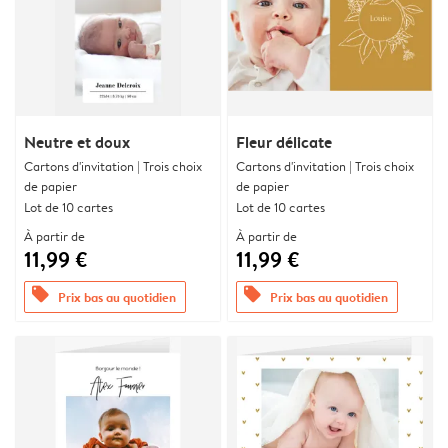
Neutre et doux
Fleur délicate
Cartons d'invitation | Trois choix
Cartons d'invitation | Trois choix
de papier
de papier
Lot de 10 cartes
Lot de 10 cartes
À partir de
À partir de
11,99 €
11,99 €
offers
offers
Prix bas au quotidien
Prix bas au quotidien