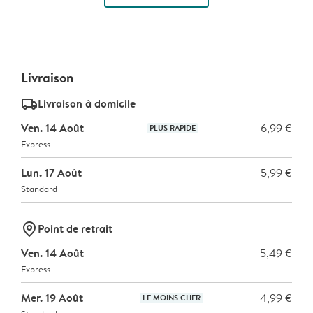
Livraison
delivery_standard_v2
Livraison à domicile
Ven. 14 Août
6,99 €
PLUS RAPIDE
Express
Lun. 17 Août
5,99 €
Standard
marker-pin
Point de retrait
Ven. 14 Août
5,49 €
Express
Mer. 19 Août
4,99 €
LE MOINS CHER