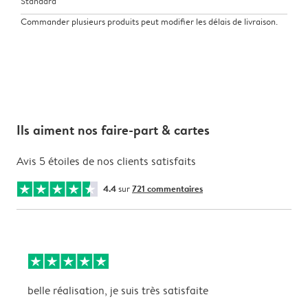
Standard
Commander plusieurs produits peut modifier les délais de livraison.
Ils aiment nos faire-part & cartes
Avis 5 étoiles de nos clients satisfaits
4.4
sur
721 commentaires
belle réalisation, je suis très satisfaite
P