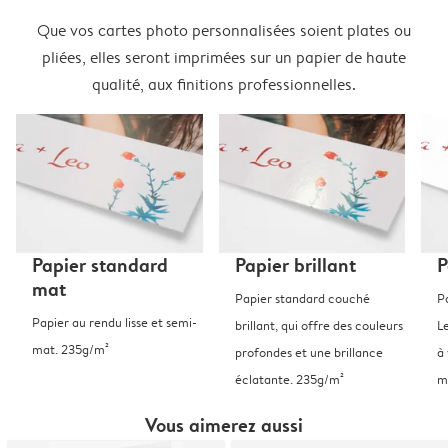
Que vos cartes photo personnalisées soient plates ou
pliées, elles seront imprimées sur un papier de haute
qualité, aux finitions professionnelles.
Papier standard
Papier brillant
P
mat
Papier standard couché
P
Papier au rendu lisse et semi-
brillant, qui offre des couleurs
L
mat. 235g/m²
profondes et une brillance
à 
éclatante. 235g/m²
m
Vous aimerez aussi