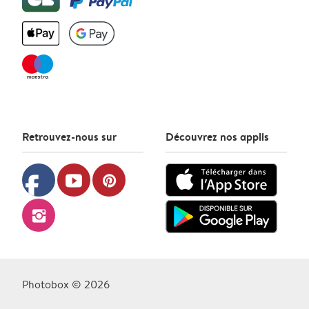
Retrouvez-nous sur
Découvrez nos applis
facebook
youtube
pinterest
instagram
Photobox © 2026