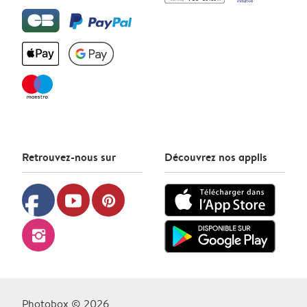
Retrouvez-nous sur
Découvrez nos applis
facebook
youtube
pinterest
instagram
Photobox © 2026