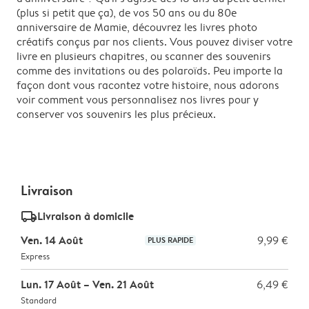
(plus si petit que ça), de vos 50 ans ou du 80e
anniversaire de Mamie, découvrez les livres photo
créatifs conçus par nos clients. Vous pouvez diviser votre
livre en plusieurs chapitres, ou scanner des souvenirs
comme des invitations ou des polaroïds. Peu importe la
façon dont vous racontez votre histoire, nous adorons
voir comment vous personnalisez nos livres pour y
conserver vos souvenirs les plus précieux.
Livraison
delivery_standard_v2
Livraison à domicile
Ven. 14 Août
9,99 €
PLUS RAPIDE
Express
Lun. 17 Août – Ven. 21 Août
6,49 €
Standard