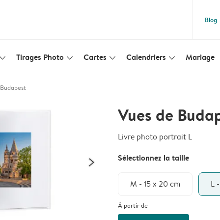
Blog
Tirages Photo
Cartes
Calendriers
Mariage
lim_arrow_down
slim_arrow_down
slim_arrow_down
slim_arrow_down
 Budapest
Vues de Buda
Livre photo portrait L
Sélectionnez la taille
M - 15 x 20 cm
L 
À partir de