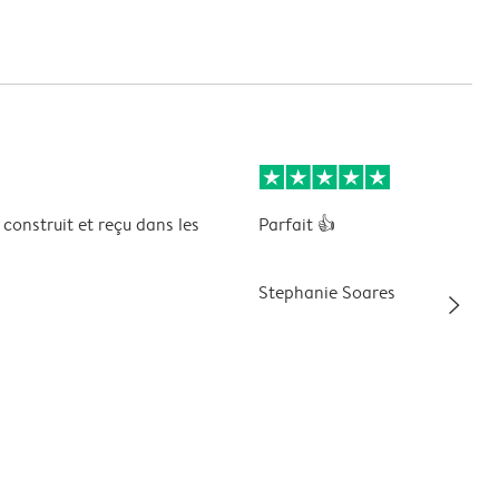
construit et reçu dans les
Parfait 👍
Stephanie Soares
slim_arrow_right