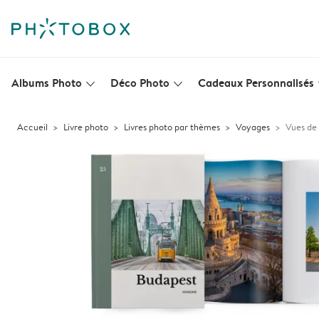
Albums Photo
Déco Photo
Cadeaux Personnalisés
slim_arrow_down
slim_arrow_down
s
Accueil
Livre photo
Livres photo par thèmes
Voyages
Vues de