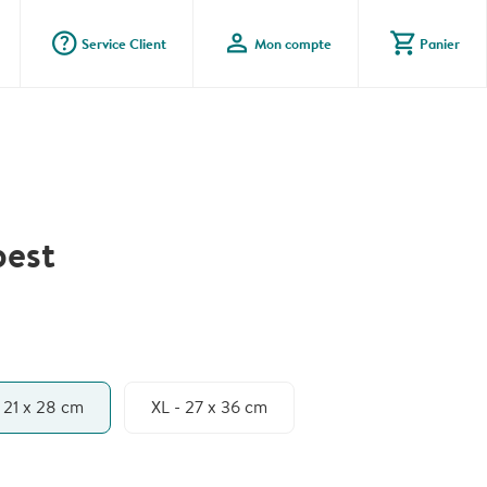
question_mark_circle
profile
shopping_cart
Service Client
Mon compte
Panier
pest
- 21 x 28 cm
XL - 27 x 36 cm