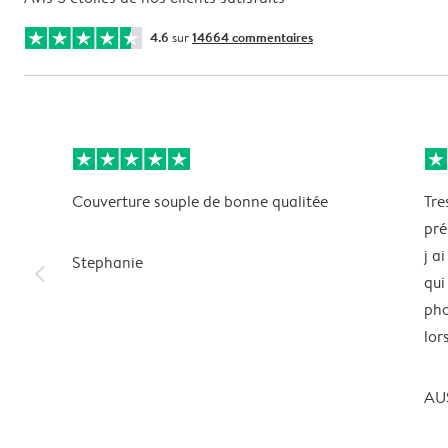
4.6
sur
14664 commentaires
Couverture souple de bonne qualitée
Tre
pré
j a
Stephanie
slim_arrow_left
qui
pho
lor
AU