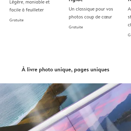
Légère, maniable et
Un classique pour vos
A
facile à feuilleter
photos coup de cœur
s
Gratuite
c
Gratuite
G
À livre photo unique, pages uniques