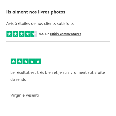
Ils aiment nos livres photos
Avis 5 étoiles de nos clients satisfaits
4.6
sur
14669 commentaires
Le résultat est très bien et je suis vraiment satisfaite
J
du rendu
t
L
p
Virginie Pesenti
m
f