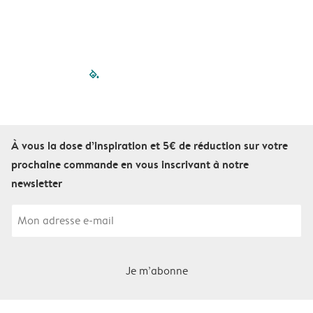
D
filled-pagination
outlined-paginatio
outlined-paginat
outlined-pagin
outlined-pag
outlined-p
À vous la dose d’inspiration et 5€ de réduction sur votre
prochaine commande en vous inscrivant à notre
newsletter
Je m’abonne