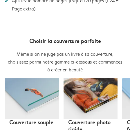
Ajustez le nombre de pages jusqu'à 120 pages (1,24 €
Page extra)
Choisir la couverture parfaite
Même si on ne juge pas un livre à sa couverture,
choisissez parmi notre gamme ci-dessous et commencez
à créer en beauté
Couverture souple
Couverture photo
C
rigide
f