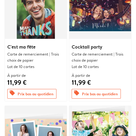
C'est ma fête
Cocktail party
Carte de remerciement | Trois
Carte de remerciement | Trois
choix de papier
choix de papier
Lot de 10 cartes
Lot de 10 cartes
À partir de
À partir de
11,99 €
11,99 €
offers
offers
Prix bas au quotidien
Prix bas au quotidien