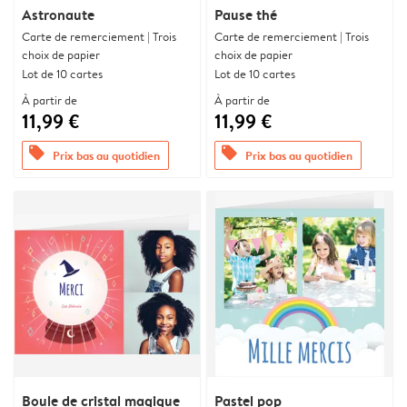
Astronaute
Pause thé
Carte de remerciement | Trois
Carte de remerciement | Trois
choix de papier
choix de papier
Lot de 10 cartes
Lot de 10 cartes
À partir de
À partir de
11,99 €
11,99 €
offers
offers
Prix bas au quotidien
Prix bas au quotidien
Boule de cristal magique
Pastel pop