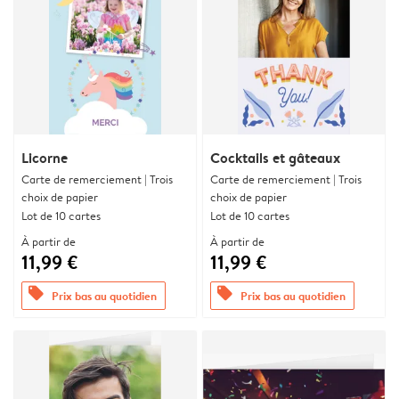
Licorne
Cocktails et gâteaux
Carte de remerciement | Trois
Carte de remerciement | Trois
choix de papier
choix de papier
Lot de 10 cartes
Lot de 10 cartes
À partir de
À partir de
11,99 €
11,99 €
offers
offers
Prix bas au quotidien
Prix bas au quotidien