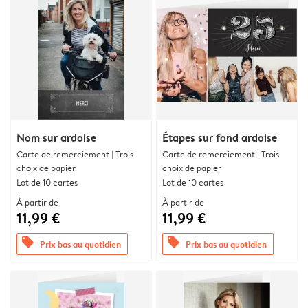
Nom sur ardoise
Étapes sur fond ardoise
Carte de remerciement | Trois
Carte de remerciement | Trois
choix de papier
choix de papier
Lot de 10 cartes
Lot de 10 cartes
À partir de
À partir de
11,99 €
11,99 €
offers
offers
Prix bas au quotidien
Prix bas au quotidien