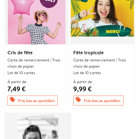
Cris de fête
Fête tropicale
Carte de remerciement | Trois
Carte de remerciement | Trois
choix de papier
choix de papier
Lot de 10 cartes
Lot de 10 cartes
À partir de
À partir de
7,49 €
9,99 €
offers
offers
Prix bas au quotidien
Prix bas au quotidien