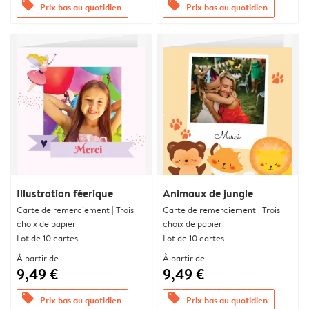
offers
offers
Prix bas au quotidien
Prix bas au quotidien
Illustration féerique
Animaux de jungle
Carte de remerciement | Trois
Carte de remerciement | Trois
choix de papier
choix de papier
Lot de 10 cartes
Lot de 10 cartes
À partir de
À partir de
9,49 €
9,49 €
offers
offers
Prix bas au quotidien
Prix bas au quotidien