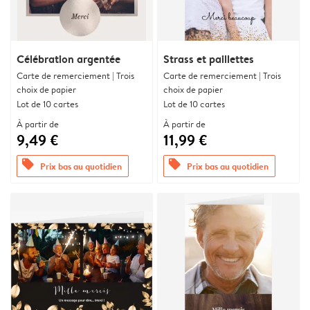
Célébration argentée
Strass et paillettes
Carte de remerciement | Trois
Carte de remerciement | Trois
choix de papier
choix de papier
Lot de 10 cartes
Lot de 10 cartes
À partir de
À partir de
9,49 €
11,99 €
offers
offers
Prix bas au quotidien
Prix bas au quotidien