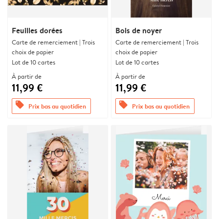
Feuilles dorées
Bois de noyer
Carte de remerciement | Trois
Carte de remerciement | Trois
choix de papier
choix de papier
Lot de 10 cartes
Lot de 10 cartes
À partir de
À partir de
11,99 €
11,99 €
offers
offers
Prix bas au quotidien
Prix bas au quotidien