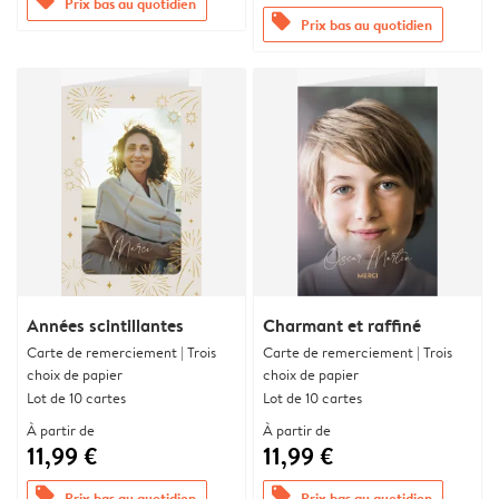
offers
Prix bas au quotidien
offers
Prix bas au quotidien
Années scintillantes
Charmant et raffiné
Carte de remerciement | Trois
Carte de remerciement | Trois
choix de papier
choix de papier
Lot de 10 cartes
Lot de 10 cartes
À partir de
À partir de
11,99 €
11,99 €
offers
offers
Prix bas au quotidien
Prix bas au quotidien