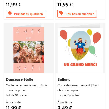
11,99 €
11,99 €
offers
offers
Prix bas au quotidien
Prix bas au quotidien
Danseuse étoile
Ballons
Carte de remerciement | Trois
Carte de remerciement | Trois
choix de papier
choix de papier
Lot de 10 cartes
Lot de 10 cartes
À partir de
À partir de
11,99 €
9,49 €