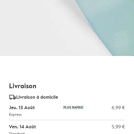
Livraison
delivery_standard_v2
Livraison à domicile
Jeu. 13 Août
6,99 €
PLUS RAPIDE
Express
Ven. 14 Août
5,99 €
Standard