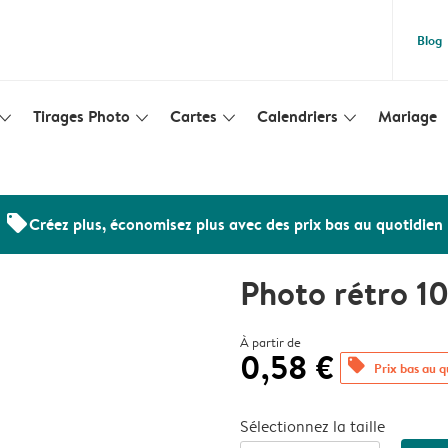
Blog
Tirages Photo
Cartes
Calendriers
Mariage
lim_arrow_down
slim_arrow_down
slim_arrow_down
slim_arrow_down
offers
Créez plus, économisez plus avec des prix bas au quotidien
Photo rétro 1
À partir de
0,58 €
offers
Prix bas au q
Sélectionnez la taille