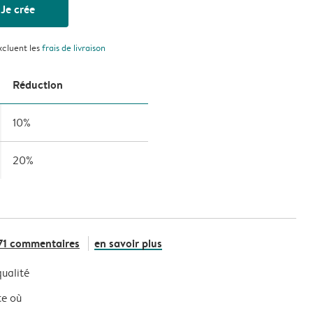
Je crée
xcluent les
frais de livraison
Réduction
10%
20%
71 commentaires
en savoir plus
ualité
te où