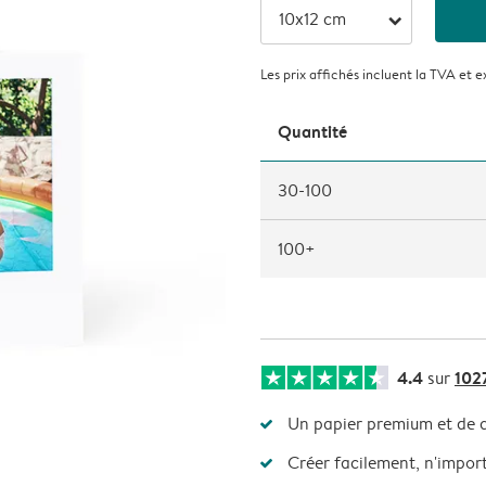
arrow_right
Les prix affichés incluent la TVA et e
Quantité
30-100
100+
4.4
102
sur
Un papier premium et de q
Créer facilement, n'impor