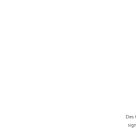
Des t
sig