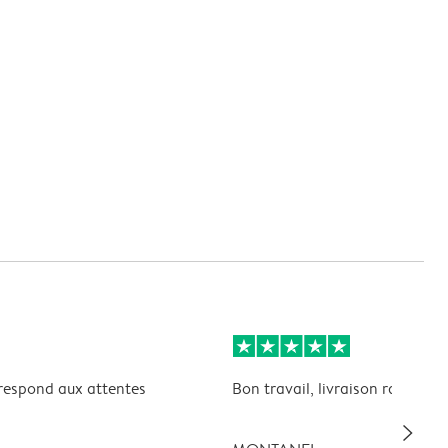
rrespond aux attentes
Bon travail, livraison rapide.
slim_arrow_right