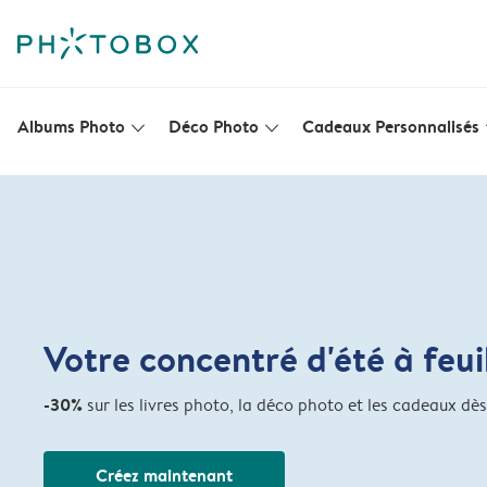
Albums Photo
Déco Photo
Cadeaux Personnalisés
slim_arrow_down
slim_arrow_down
s
Votre concentré d'été à feui
-30%
sur les livres photo, la déco photo et les cadeaux dè
Créez maintenant