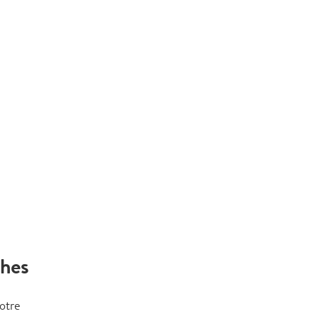
ches
otre