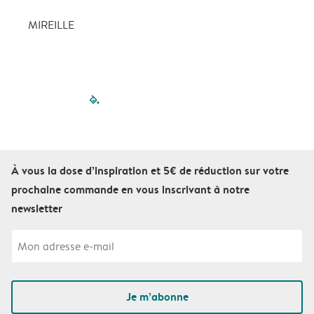
MIREILLE
filled-pagination
outlined-paginatio
outlined-paginat
outlined-pagin
outlined-pag
outlined-p
À vous la dose d’inspiration et 5€ de réduction sur votre
prochaine commande en vous inscrivant à notre
newsletter
Je m’abonne