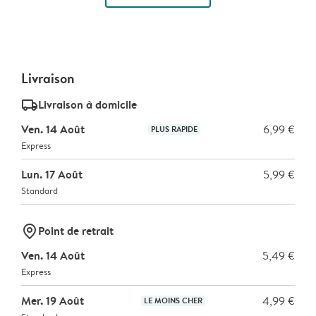
Livraison
delivery_standard_v2
Livraison à domicile
Ven. 14 Août
6,99 €
PLUS RAPIDE
Express
Lun. 17 Août
5,99 €
Standard
marker-pin
Point de retrait
Ven. 14 Août
5,49 €
Express
Mer. 19 Août
4,99 €
LE MOINS CHER