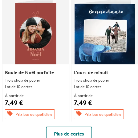
Boule de Noël parfaite
L'ours de minuit
Trois choix de papier
Trois choix de papier
Lot de 10 cartes
Lot de 10 cartes
À partir de
À partir de
7,49 €
7,49 €
offers
offers
Prix bas au quotidien
Prix bas au quotidien
Plus de cartes