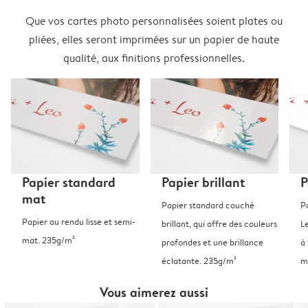
Que vos cartes photo personnalisées soient plates ou
pliées, elles seront imprimées sur un papier de haute
qualité, aux finitions professionnelles.
Papier standard
Papier brillant
P
mat
Papier standard couché
P
Papier au rendu lisse et semi-
brillant, qui offre des couleurs
L
mat. 235g/m²
profondes et une brillance
à 
éclatante. 235g/m²
m
Vous aimerez aussi