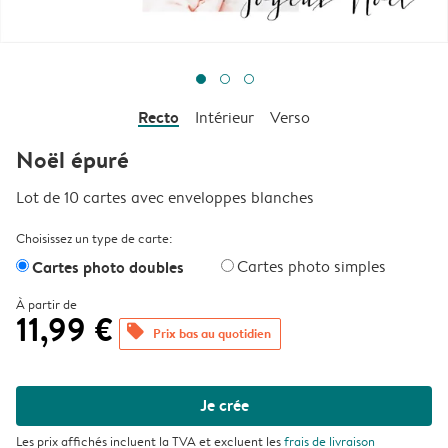
Recto
Intérieur
Verso
Noël épuré
Lot de 10 cartes avec enveloppes blanches
Choisissez un type de carte:
Cartes photo doubles
Cartes photo simples
À partir de
11,99 €
offers
Prix bas au quotidien
Je crée
Les prix affichés incluent la TVA et excluent les
frais de livraison