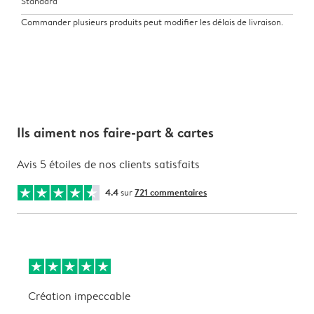
Standard
Commander plusieurs produits peut modifier les délais de livraison.
Ils aiment nos faire-part & cartes
Avis 5 étoiles de nos clients satisfaits
4.4
sur
721 commentaires
Création impeccable
T