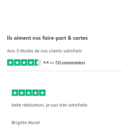
Ils aiment nos faire-part & cartes
Avis 5 étoiles de nos clients satisfaits
4.4
sur
721 commentaires
belle réalisation, je suis très satisfaite
P
L
s
Brigitte Morel
J