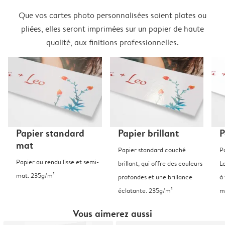
Que vos cartes photo personnalisées soient plates ou
pliées, elles seront imprimées sur un papier de haute
qualité, aux finitions professionnelles.
Papier standard
Papier brillant
P
mat
Papier standard couché
P
Papier au rendu lisse et semi-
brillant, qui offre des couleurs
L
mat. 235g/m²
profondes et une brillance
à 
éclatante. 235g/m²
m
Vous aimerez aussi