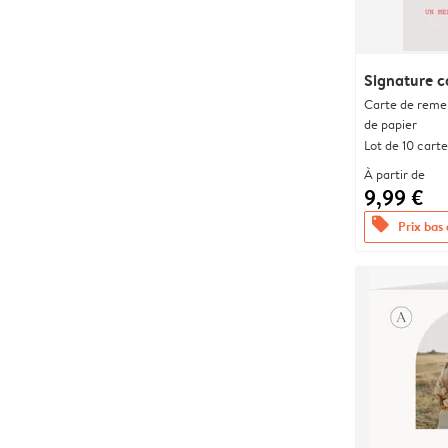
Signature c
Carte de remer
de papier
Lot de 10 carte
À partir de
9,99 €
offers
Prix bas