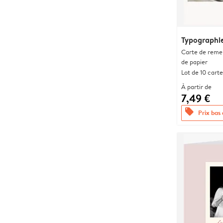
Typographi
Carte de remer
de papier
Lot de 10 carte
À partir de
7,49 €
offers
Prix bas