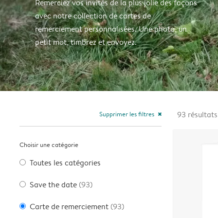
Remerciez vos invités de la plus jolie des façons
avec notre collection de cartes de
remerciement personnalisées. Une photo, un
petit mot, timbrez et envoyez.
Supprimer les filtres
93
résultats
close
Choisir une catégorie
Toutes les catégories
Save the date
(93)
Carte de remerciement
(93)