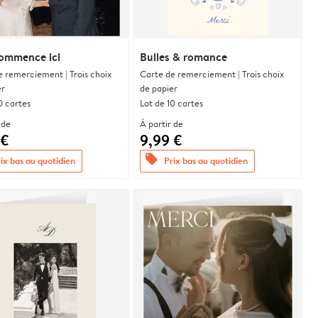
commence ici
Bulles & romance
e remerciement | Trois choix
Carte de remerciement | Trois choix
er
de papier
0 cartes
Lot de 10 cartes
 de
À partir de
 €
9,99 €
offers
ix bas au quotidien
Prix bas au quotidien