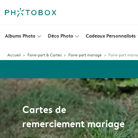
Albums Photo
Déco Photo
Cadeaux Personnalisés
slim_arrow_down
slim_arrow_down
s
Accueil
Faire-part & Cartes
Faire-part mariage
Faire-part maria
Cartes de
remerciement mariage