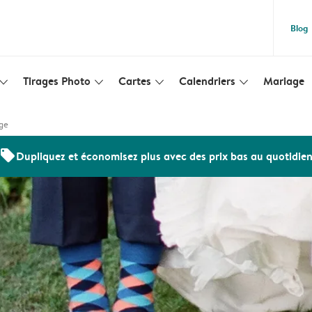
Blog
Tirages Photo
Cartes
Calendriers
Mariage
lim_arrow_down
slim_arrow_down
slim_arrow_down
slim_arrow_down
ge
offers
Dupliquez et économisez plus avec des prix bas au quotidie