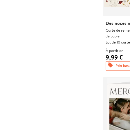
Des noces n
Carte de remer
de papier
Lot de 10 carte
À partir de
9,99 €
offers
Prix bas