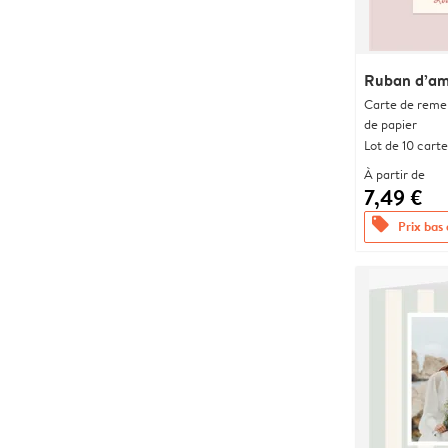
Ruban d’a
Carte de remer
de papier
Lot de 10 carte
À partir de
7,49 €
offers
Prix bas