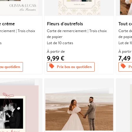
e crème
Fleurs d'autrefois
Tout 
ciement | Trois choix
Carte de remerciement | Trois choix
Carte d
de papier
de papi
s
Lot de 10 cartes
Lot de 1
À partir de
À partir
9,99 €
7,49
offers
offers
 au quotidien
Prix bas au quotidien
Pr