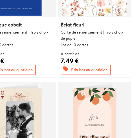
que cobalt
Éclat fleuri
e remerciement | Trois choix
Carte de remerciement | Trois choix
er
de papier
0 cartes
Lot de 10 cartes
 de
À partir de
 €
7,49 €
offers
ix bas au quotidien
Prix bas au quotidien