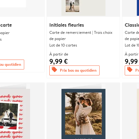
 carte
Initiales fleuries
Classi
Carte de remerciement | Trois choix
Carte d
papier
de papier
de papi
s
Lot de 10 cartes
Lot de 1
À partir de
À partir
9,99 €
9,99
 au quotidien
offers
offers
Prix bas au quotidien
Pr