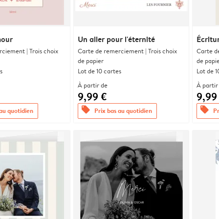
mour
Un aller pour l'éternité
Écritu
ciement | Trois choix
Carte de remerciement | Trois choix
Carte d
de papier
de papi
s
Lot de 10 cartes
Lot de 1
À partir de
À partir
9,99 €
9,99
offers
offers
 au quotidien
Prix bas au quotidien
Pr