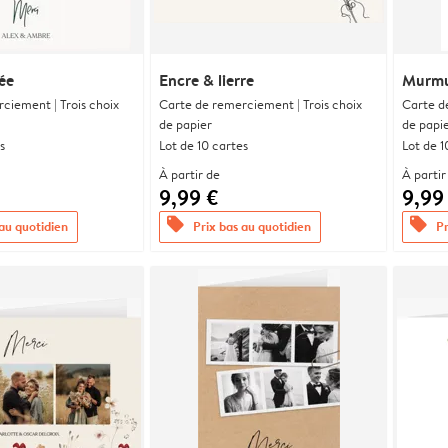
ée
Encre & lierre
Murmu
ciement | Trois choix
Carte de remerciement | Trois choix
Carte d
de papier
de papi
s
Lot de 10 cartes
Lot de 1
À partir de
À partir
9,99 €
9,99
offers
offers
 au quotidien
Prix bas au quotidien
Pr