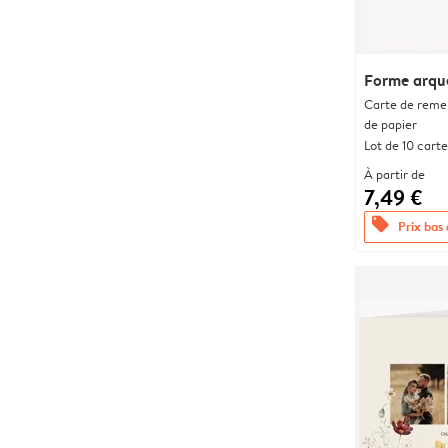
Forme arqu
Carte de remer
de papier
Lot de 10 carte
À partir de
7,49 €
offers
Prix bas