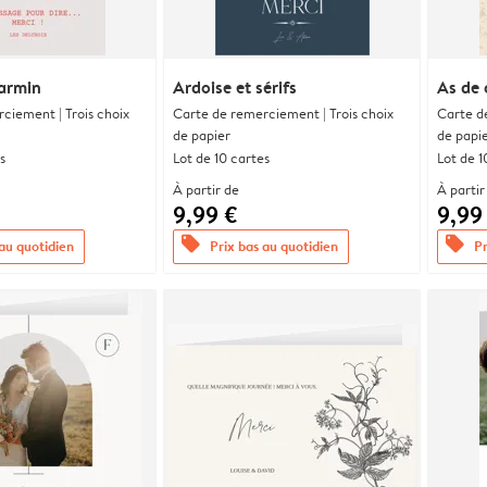
armin
Ardoise et sérifs
As de
ciement | Trois choix
Carte de remerciement | Trois choix
Carte d
de papier
de papi
s
Lot de 10 cartes
Lot de 1
À partir de
À partir
9,99 €
9,99
offers
offers
 au quotidien
Prix bas au quotidien
Pr