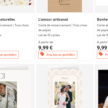
aturelles
L'amour artisanal
Bonheu
ciement | Trois choix
Carte de remerciement | Trois choix
Carte d
de papier
de papi
s
Lot de 10 cartes
Lot de 1
À partir de
À partir
9,99 €
9,99
offers
offers
 au quotidien
Prix bas au quotidien
Pr