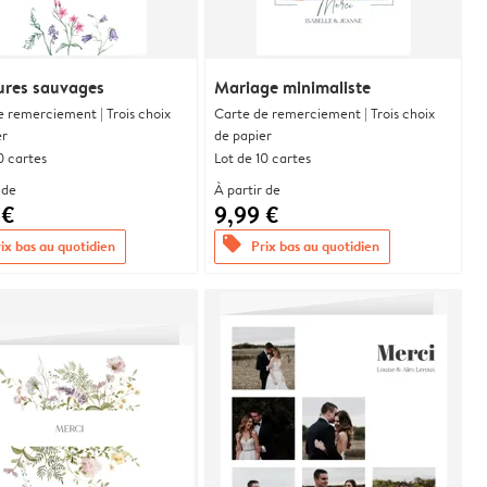
res sauvages
Mariage minimaliste
e remerciement | Trois choix
Carte de remerciement | Trois choix
er
de papier
0 cartes
Lot de 10 cartes
 de
À partir de
 €
9,99 €
offers
ix bas au quotidien
Prix bas au quotidien