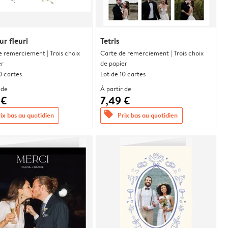
r fleuri
Tetris
e remerciement | Trois choix
Carte de remerciement | Trois choix
er
de papier
0 cartes
Lot de 10 cartes
 de
À partir de
 €
7,49 €
offers
ix bas au quotidien
Prix bas au quotidien