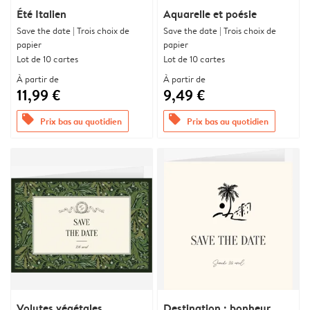
Été Italien
Aquarelle et poésie
Save the date | Trois choix de
Save the date | Trois choix de
papier
papier
Lot de 10 cartes
Lot de 10 cartes
À partir de
À partir de
11,99 €
9,49 €
offers
offers
Prix bas au quotidien
Prix bas au quotidien
Volutes végétales
Destination : bonheur