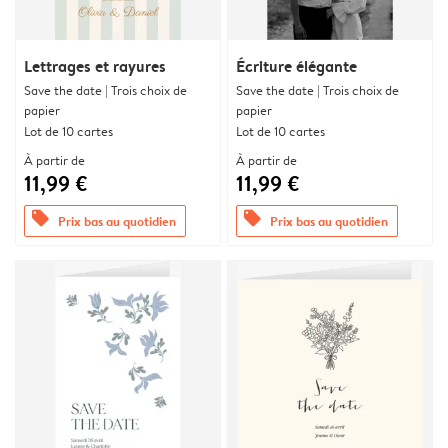
Lettrages et rayures
Écriture élégante
Save the date | Trois choix de
Save the date | Trois choix de
papier
papier
Lot de 10 cartes
Lot de 10 cartes
À partir de
À partir de
11,99 €
11,99 €
offers
offers
Prix bas au quotidien
Prix bas au quotidien