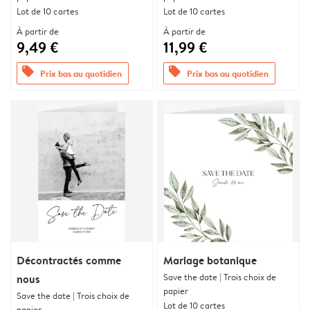
Lot de 10 cartes
Lot de 10 cartes
À partir de
À partir de
9,49 €
11,99 €
offers
offers
Prix bas au quotidien
Prix bas au quotidien
Décontractés comme
Mariage botanique
Save the date | Trois choix de
nous
papier
Save the date | Trois choix de
Lot de 10 cartes
papier