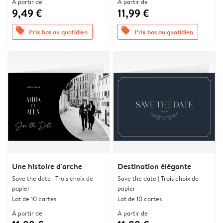
À partir de
À partir de
9,49 €
11,99 €
offers
offers
Prix bas au quotidien
Prix bas au quotidien
Une histoire d'arche
Destination élégante
Save the date | Trois choix de
Save the date | Trois choix de
papier
papier
Lot de 10 cartes
Lot de 10 cartes
À partir de
À partir de