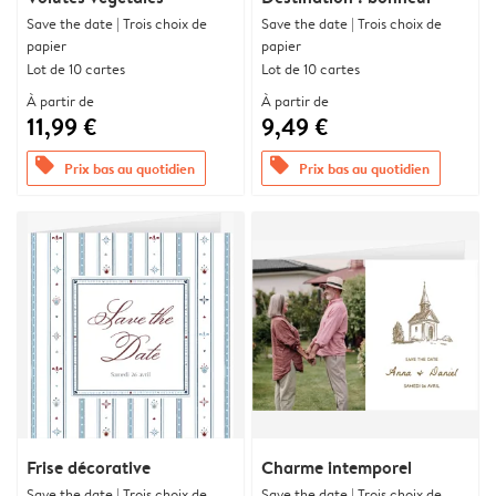
Save the date | Trois choix de
Save the date | Trois choix de
papier
papier
Lot de 10 cartes
Lot de 10 cartes
À partir de
À partir de
11,99 €
9,49 €
offers
offers
Prix bas au quotidien
Prix bas au quotidien
Frise décorative
Charme intemporel
Save the date | Trois choix de
Save the date | Trois choix de