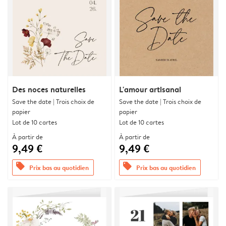
Des noces naturelles
L'amour artisanal
Save the date | Trois choix de
Save the date | Trois choix de
papier
papier
Lot de 10 cartes
Lot de 10 cartes
À partir de
À partir de
9,49 €
9,49 €
offers
offers
Prix bas au quotidien
Prix bas au quotidien