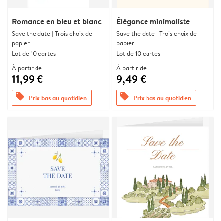
Romance en bleu et blanc
Élégance minimaliste
Save the date | Trois choix de
Save the date | Trois choix de
papier
papier
Lot de 10 cartes
Lot de 10 cartes
À partir de
À partir de
11,99 €
9,49 €
offers
offers
Prix bas au quotidien
Prix bas au quotidien