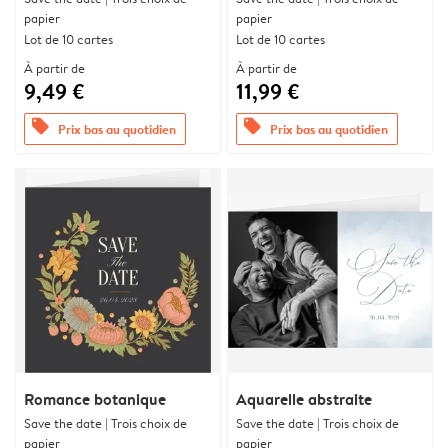
papier
papier
Lot de 10 cartes
Lot de 10 cartes
À partir de
À partir de
9,49 €
11,99 €
offers
offers
Prix bas au quotidien
Prix bas au quotidien
Romance botanique
Aquarelle abstraite
Save the date | Trois choix de
Save the date | Trois choix de
papier
papier