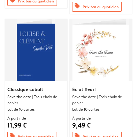
offers
Prix bas au quotidien
offers
Prix bas au quotidien
Classique cobalt
Éclat fleuri
Save the date | Trois choix de
Save the date | Trois choix de
papier
papier
Lot de 10 cartes
Lot de 10 cartes
À partir de
À partir de
11,99 €
9,49 €
offers
offers
Prix bas au quotidien
Prix bas au quotidien