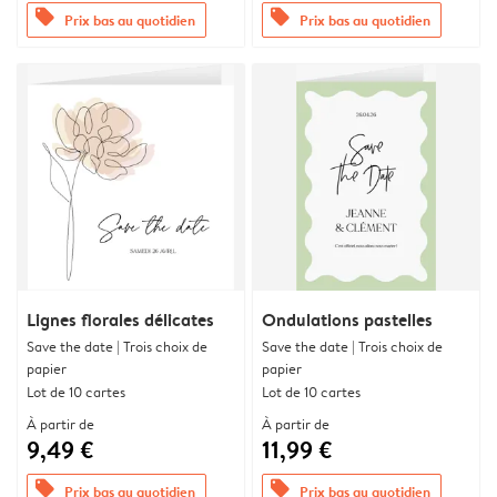
offers
offers
Prix bas au quotidien
Prix bas au quotidien
Lignes florales délicates
Ondulations pastelles
Save the date | Trois choix de
Save the date | Trois choix de
papier
papier
Lot de 10 cartes
Lot de 10 cartes
À partir de
À partir de
9,49 €
11,99 €
offers
offers
Prix bas au quotidien
Prix bas au quotidien