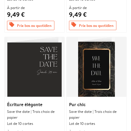
À partir de
À partir de
9,49 €
9,49 €
offers
offers
Prix bas au quotidien
Prix bas au quotidien
Écriture élégante
Pur chic
Save the date | Trois choix de
Save the date | Trois choix de
papier
papier
Lot de 10 cartes
Lot de 10 cartes