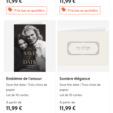
11,99 €
11,99 €
offers
offers
Prix bas au quotidien
Prix bas au quotidien
Emblème de l'amour
Sombre élégance
Save the date | Trois choix de
Save the date | Trois choix de
papier
papier
Lot de 10 cartes
Lot de 10 cartes
À partir de
À partir de
11,99 €
11,99 €