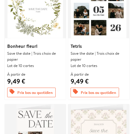
Bonheur fleuri
Tetris
Save the date | Trois choix de
Save the date | Trois choix de
papier
papier
Lot de 10 cartes
Lot de 10 cartes
À partir de
À partir de
9,49 €
9,49 €
offers
offers
Prix bas au quotidien
Prix bas au quotidien