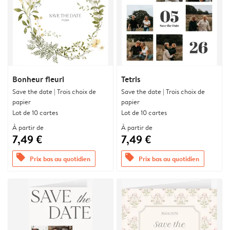
Bonheur fleuri
Tetris
Save the date | Trois choix de
Save the date | Trois choix de
papier
papier
Lot de 10 cartes
Lot de 10 cartes
À partir de
À partir de
7,49 €
7,49 €
offers
offers
Prix bas au quotidien
Prix bas au quotidien