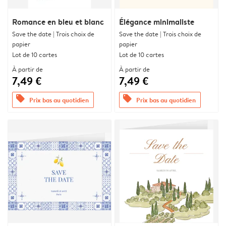
Romance en bleu et blanc
Élégance minimaliste
Save the date | Trois choix de
Save the date | Trois choix de
papier
papier
Lot de 10 cartes
Lot de 10 cartes
À partir de
À partir de
7,49 €
7,49 €
offers
offers
Prix bas au quotidien
Prix bas au quotidien