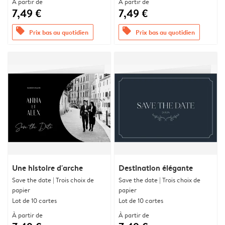
À partir de
À partir de
7,49 €
7,49 €
offers
offers
Prix bas au quotidien
Prix bas au quotidien
Une histoire d'arche
Destination élégante
Save the date | Trois choix de
Save the date | Trois choix de
papier
papier
Lot de 10 cartes
Lot de 10 cartes
À partir de
À partir de