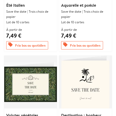
Été Italien
Aquarelle et poésie
Save the date | Trois choix de
Save the date | Trois choix de
papier
papier
Lot de 10 cartes
Lot de 10 cartes
À partir de
À partir de
7,49 €
7,49 €
offers
offers
Prix bas au quotidien
Prix bas au quotidien
Volutes végétales
Destination : bonheur