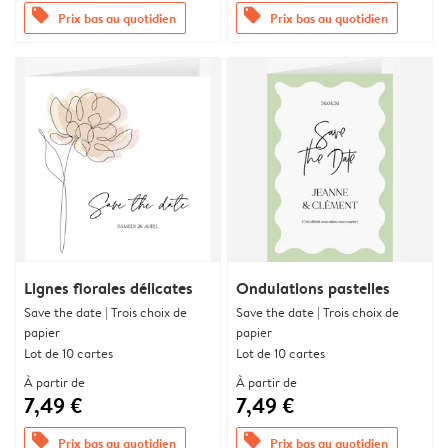
offers
offers
Prix bas au quotidien
Prix bas au quotidien
Lignes florales délicates
Ondulations pastelles
Save the date | Trois choix de
Save the date | Trois choix de
papier
papier
Lot de 10 cartes
Lot de 10 cartes
À partir de
À partir de
7,49 €
7,49 €
offers
offers
Prix bas au quotidien
Prix bas au quotidien