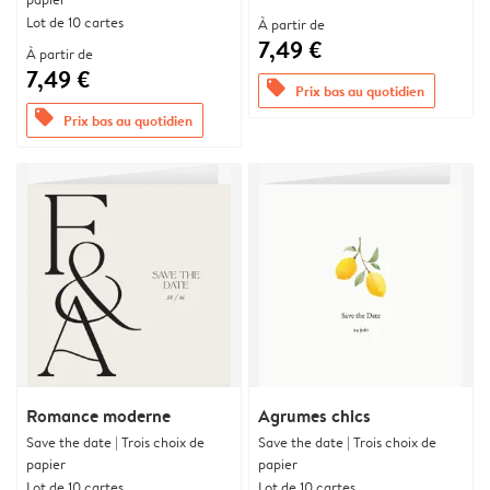
Lot de 10 cartes
À partir de
7,49 €
À partir de
7,49 €
offers
Prix bas au quotidien
offers
Prix bas au quotidien
Romance moderne
Agrumes chics
Save the date | Trois choix de
Save the date | Trois choix de
papier
papier
Lot de 10 cartes
Lot de 10 cartes