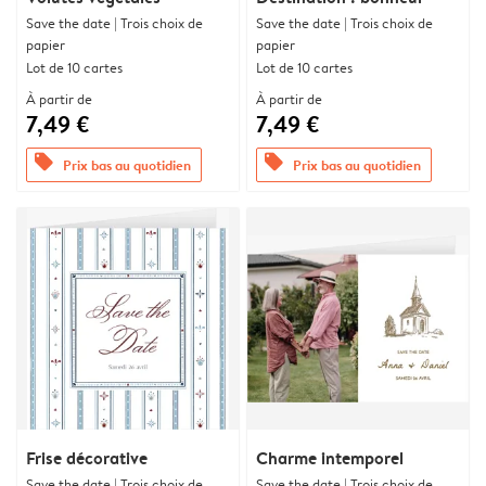
Save the date | Trois choix de
Save the date | Trois choix de
papier
papier
Lot de 10 cartes
Lot de 10 cartes
À partir de
À partir de
7,49 €
7,49 €
offers
offers
Prix bas au quotidien
Prix bas au quotidien
Frise décorative
Charme intemporel
Save the date | Trois choix de
Save the date | Trois choix de