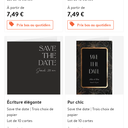
À partir de
À partir de
7,49 €
7,49 €
offers
offers
Prix bas au quotidien
Prix bas au quotidien
Écriture élégante
Pur chic
Save the date | Trois choix de
Save the date | Trois choix de
papier
papier
Lot de 10 cartes
Lot de 10 cartes