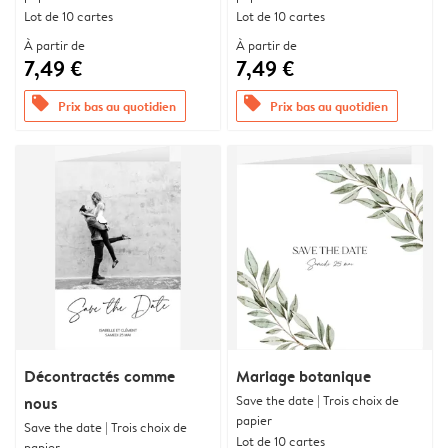
Lot de 10 cartes
Lot de 10 cartes
À partir de
À partir de
7,49 €
7,49 €
offers
offers
Prix bas au quotidien
Prix bas au quotidien
Décontractés comme
Mariage botanique
Save the date | Trois choix de
nous
papier
Save the date | Trois choix de
Lot de 10 cartes
papier