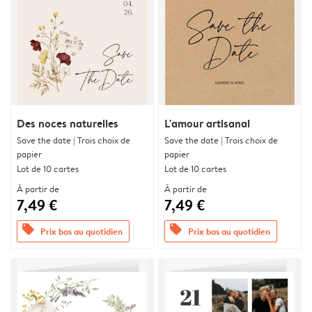
Des noces naturelles
L'amour artisanal
Save the date | Trois choix de
Save the date | Trois choix de
papier
papier
Lot de 10 cartes
Lot de 10 cartes
À partir de
À partir de
7,49 €
7,49 €
offers
offers
Prix bas au quotidien
Prix bas au quotidien