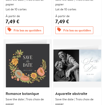
papier
papier
Lot de 10 cartes
Lot de 10 cartes
À partir de
À partir de
7,49 €
7,49 €
offers
offers
Prix bas au quotidien
Prix bas au quotidien
Romance botanique
Aquarelle abstraite
Save the date | Trois choix de
Save the date | Trois choix de
papier
papier