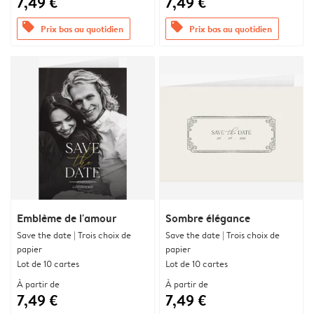
7,49 €
7,49 €
offers
offers
Prix bas au quotidien
Prix bas au quotidien
Emblème de l'amour
Sombre élégance
Save the date | Trois choix de
Save the date | Trois choix de
papier
papier
Lot de 10 cartes
Lot de 10 cartes
À partir de
À partir de
7,49 €
7,49 €