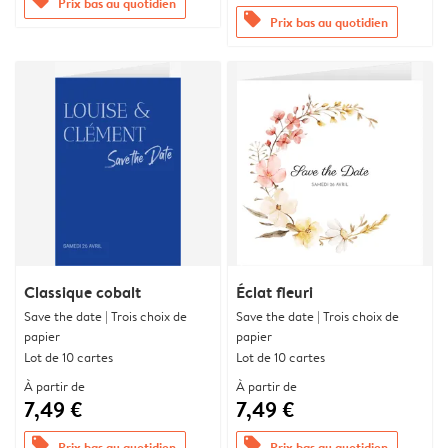
offers
Prix bas au quotidien
offers
Prix bas au quotidien
Classique cobalt
Éclat fleuri
Save the date | Trois choix de
Save the date | Trois choix de
papier
papier
Lot de 10 cartes
Lot de 10 cartes
À partir de
À partir de
7,49 €
7,49 €
offers
offers
Prix bas au quotidien
Prix bas au quotidien