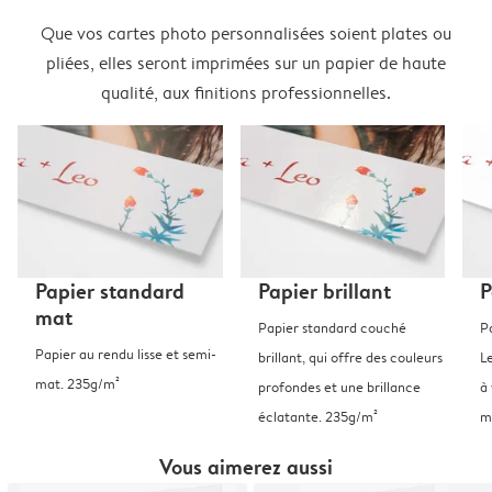
Que vos cartes photo personnalisées soient plates ou
pliées, elles seront imprimées sur un papier de haute
qualité, aux finitions professionnelles.
Papier standard
Papier brillant
P
mat
Papier standard couché
P
Papier au rendu lisse et semi-
brillant, qui offre des couleurs
L
mat. 235g/m²
profondes et une brillance
à 
éclatante. 235g/m²
m
Vous aimerez aussi