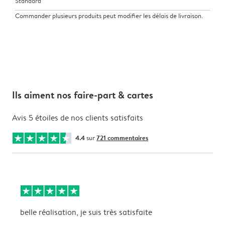
Standard
Commander plusieurs produits peut modifier les délais de livraison.
Ils aiment nos faire-part & cartes
Avis 5 étoiles de nos clients satisfaits
4.4
sur
721 commentaires
belle réalisation, je suis très satisfaite
P