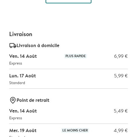
Livraison
delivery_standard_v2
Livraison à domicile
Ven. 14 Août
6,99 €
PLUS RAPIDE
Express
Lun. 17 Août
5,99 €
Standard
marker-pin
Point de retrait
Ven. 14 Août
5,49 €
Express
Mer. 19 Août
4,99 €
LE MOINS CHER