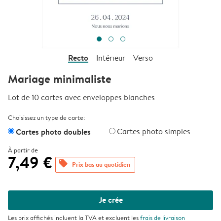
Recto
Intérieur
Verso
Mariage minimaliste
Lot de 10 cartes avec enveloppes blanches
Choisissez un type de carte:
Cartes photo doubles
Cartes photo simples
À partir de
7,49 €
offers
Prix bas au quotidien
Je crée
Les prix affichés incluent la TVA et excluent les
frais de livraison