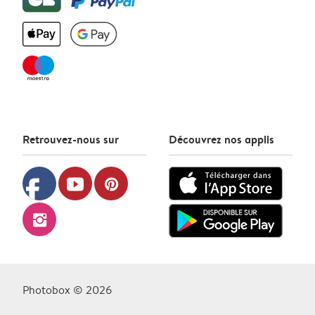
Retrouvez-nous sur
Découvrez nos applis
facebook
youtube
pinterest
instagram
Photobox © 2026