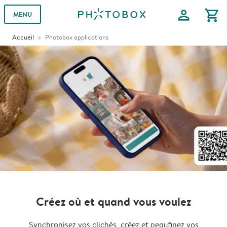
profile
shopping_cart
MENU
Accueil
Photobox applications
Créez où et quand vous voulez
Synchronisez vos clichés, créez et peaufinez vos