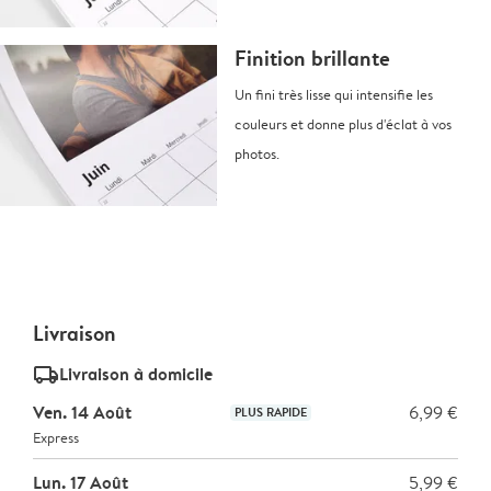
Finition brillante
Un fini très lisse qui intensifie les
couleurs et donne plus d'éclat à vos
photos.
Livraison
delivery_standard_v2
Livraison à domicile
Ven. 14 Août
6,99 €
PLUS RAPIDE
Express
Lun. 17 Août
5,99 €