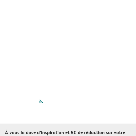
filled-pagination
outlined-paginatio
outlined-paginat
outlined-pagin
outlined-pag
outlined-p
À vous la dose d’inspiration et 5€ de réduction sur votre