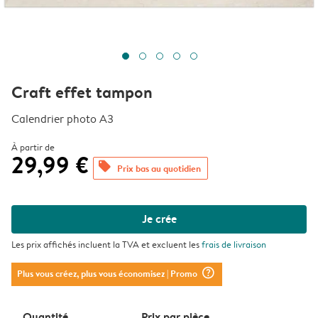
Craft effet tampon
Calendrier photo A3
À partir de
29,99 €
offers
Prix bas au quotidien
Je crée
Les prix affichés incluent la TVA et excluent les
frais de livraison
question_mark_circle
Plus vous créez, plus vous économisez
| Promo
Quantité
Prix ​​par pièce