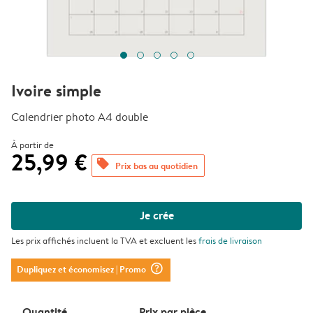
Ivoire simple
Calendrier photo A4 double
À partir de
25,99 €
offers
Prix bas au quotidien
Je crée
Les prix affichés incluent la TVA et excluent les
frais de livraison
question_mark_circle
Dupliquez et économisez
| Promo
Quantité
Prix ​​par pièce