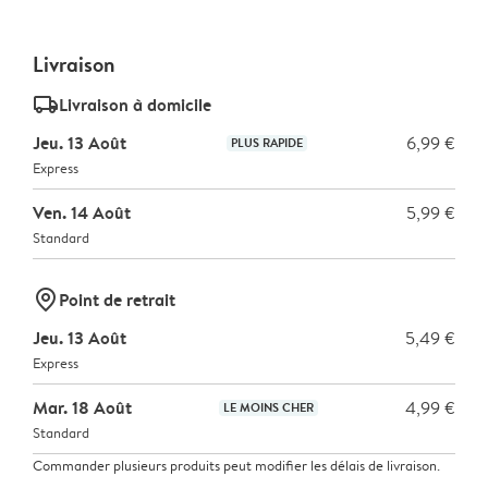
Livraison
delivery_standard_v2
Livraison à domicile
Jeu. 13 Août
6,99 €
PLUS RAPIDE
Express
Ven. 14 Août
5,99 €
Standard
marker-pin
Point de retrait
Jeu. 13 Août
5,49 €
Express
Mar. 18 Août
4,99 €
LE MOINS CHER
Standard
Commander plusieurs produits peut modifier les délais de livraison.