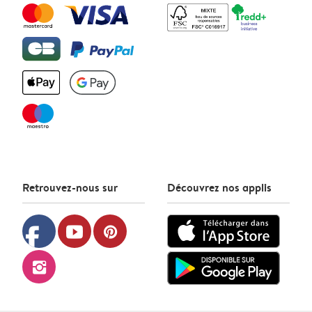
Retrouvez-nous sur
Découvrez nos applis
facebook
youtube
pinterest
instagram