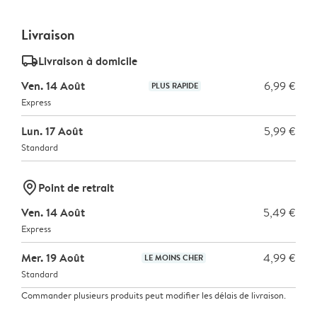
Livraison
delivery_standard_v2
Livraison à domicile
Ven. 14 Août
6,99 €
PLUS RAPIDE
Express
Lun. 17 Août
5,99 €
Standard
marker-pin
Point de retrait
Ven. 14 Août
5,49 €
Express
Mer. 19 Août
4,99 €
LE MOINS CHER
Standard
Commander plusieurs produits peut modifier les délais de livraison.