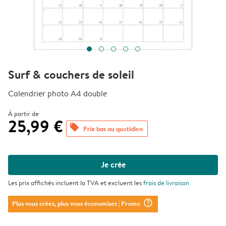
Surf & couchers de soleil
Calendrier photo A4 double
À partir de
25,99 €
offers
Prix bas au quotidien
Je crée
Les prix affichés incluent la TVA et excluent les
frais de livraison
question_mark_circle
Plus vous créez, plus vous économisez
| Promo