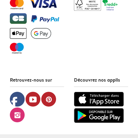
Retrouvez-nous sur
Découvrez nos applis
facebook
youtube
pinterest
instagram