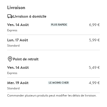
Livraison
delivery_standard_v2
Livraison à domicile
Ven. 14 Août
6,99 €
PLUS RAPIDE
Express
Lun. 17 Août
5,99 €
Standard
marker-pin
Point de retrait
Ven. 14 Août
5,49 €
Express
Mer. 19 Août
4,99 €
LE MOINS CHER
Standard
Commander plusieurs produits peut modifier les délais de livraison.