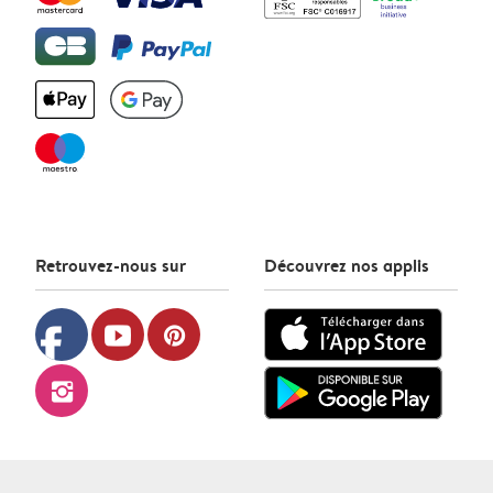
Retrouvez-nous sur
Découvrez nos applis
facebook
youtube
pinterest
instagram