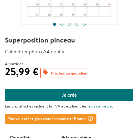
Superposition pinceau
Calendrier photo A4 double
À partir de
25,99 €
offers
Prix bas au quotidien
Je crée
Les prix affichés incluent la TVA et excluent les
frais de livraison
question_mark_circle
Plus vous créez, plus vous économisez
| Promo
Quantité
Prix ​​par pièce