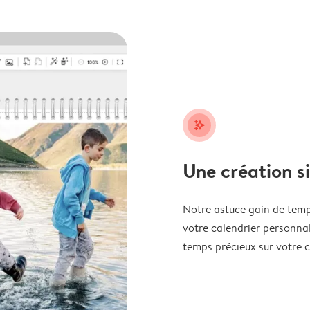
stars_plus
Une création s
Notre astuce gain de temp
votre calendrier personnal
temps précieux sur votre c