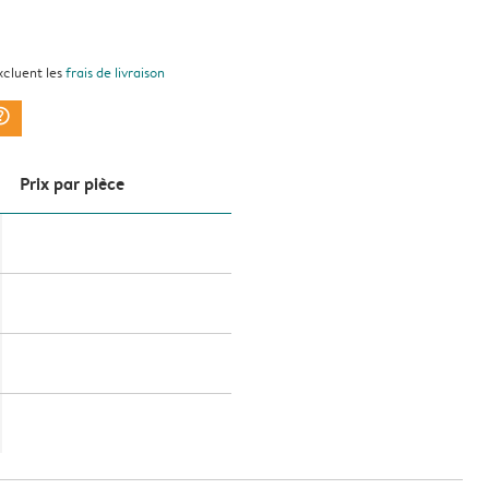
xcluent les
frais de livraison
ark_circle
Prix ​​par pièce