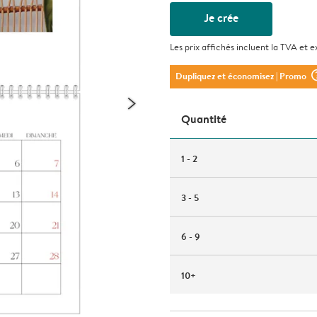
Je crée
Les prix affichés incluent la TVA et e
question_m
Dupliquez et économisez
| Promo
Quantité
1 - 2
3 - 5
6 - 9
10+