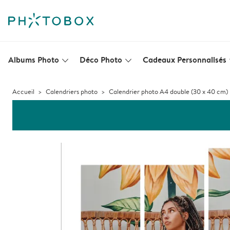
Albums Photo
Déco Photo
Cadeaux Personnalisés
slim_arrow_down
slim_arrow_down
s
Accueil
Calendriers photo
Calendrier photo A4 double (30 x 40 cm)