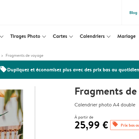
Blog
Tirages Photo
Cartes
Calendriers
Mariage
lim_arrow_down
slim_arrow_down
slim_arrow_down
slim_arrow_down
Fragments de voyage
offers
Dupliquez et économisez plus avec des prix bas au quotidie
Fragments de
Calendrier photo A4 double
À partir de
25,99 €
offers
Prix bas a