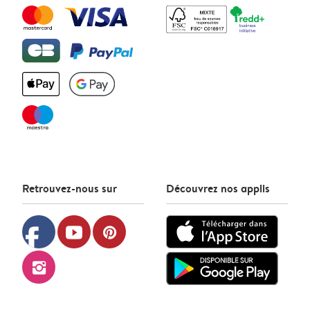
Retrouvez-nous sur
Découvrez nos applis
facebook
youtube
pinterest
instagram