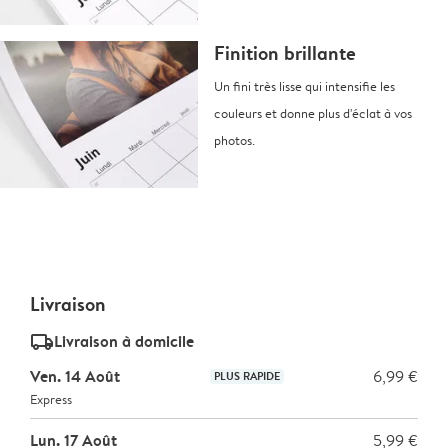
Finition brillante
Un fini très lisse qui intensifie les
couleurs et donne plus d'éclat à vos
photos.
Livraison
delivery_standard_v2
Livraison à domicile
Ven. 14 Août
6,99 €
PLUS RAPIDE
Express
Lun. 17 Août
5,99 €