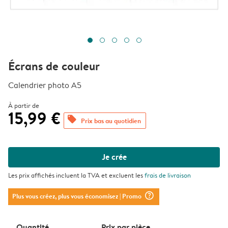
Écrans de couleur
Calendrier photo A5
À partir de
15,99 €
offers
Prix bas au quotidien
Je crée
Les prix affichés incluent la TVA et excluent les
frais de livraison
question_mark_circle
Plus vous créez, plus vous économisez
| Promo
Quantité
Prix ​​par pièce