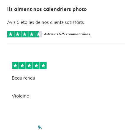
Ils aiment nos calendriers photo
Avis 5 étoiles de nos clients satisfaits
4.4
sur
7675 commentaires
Beau rendu
M
Violaine
G
filled-pagination
outlined-paginatio
outlined-paginat
outlined-pagin
outlined-pag
outlined-p