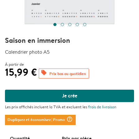
Saison en immersion
Calendrier photo A5
À partir de
15,99 €
offers
Prix bas au quotidien
Je crée
Les prix affichés incluent la TVA et excluent les
frais de livraison
question_mark_circle
Dupliquez et économisez
| Promo
Quantité
Prix ​​par pièce