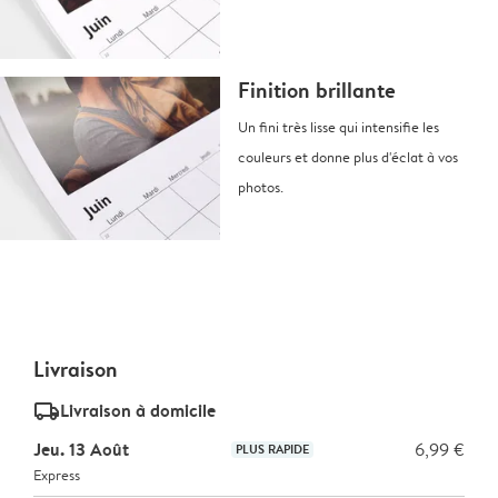
Finition brillante
Un fini très lisse qui intensifie les
couleurs et donne plus d'éclat à vos
photos.
Livraison
delivery_standard_v2
Livraison à domicile
Jeu. 13 Août
6,99 €
PLUS RAPIDE
Express