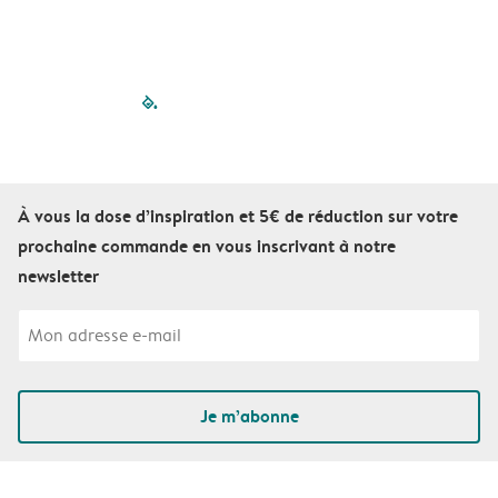
filled-pagination
outlined-paginatio
outlined-paginat
outlined-pagin
outlined-pag
outlined-p
À vous la dose d’inspiration et 5€ de réduction sur votre
prochaine commande en vous inscrivant à notre
newsletter
Je m’abonne