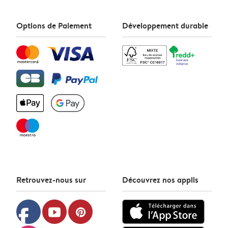
Options de Paiement
Développement durable
Retrouvez-nous sur
Découvrez nos applis
facebook
youtube
pinterest