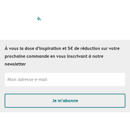
filled-pagination
outlined-paginatio
outlined-paginat
outlined-pagin
outlined-pag
outlined-p
À vous la dose d’inspiration et 5€ de réduction sur votre
prochaine commande en vous inscrivant à notre
newsletter
Je m’abonne