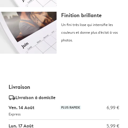
Finition brillante
Un fini très lisse qui intensifie les
couleurs et donne plus d'éclat à vos
photos.
Livraison
delivery_standard_v2
Livraison à domicile
Ven. 14 Août
6,99 €
PLUS RAPIDE
Express
Lun. 17 Août
5,99 €