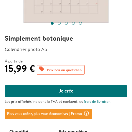
Simplement botanique
Calendrier photo A5
À partir de
15,99 €
offers
Prix bas au quotidien
Je crée
Les prix affichés incluent la TVA et excluent les
frais de livraison
question_mark_circle
Plus vous créez, plus vous économisez
| Promo
Quantité
Prix ​​par pièce