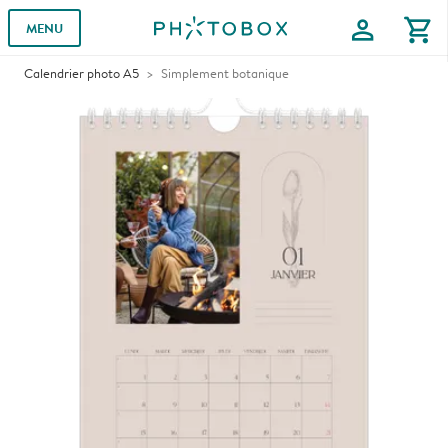
profile
shopping_cart
MENU
Calendrier photo A5
Simplement botanique