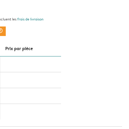
xcluent les
frais de livraison
ark_circle
Prix ​​par pièce