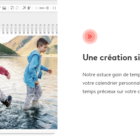
stars_plus
Une création s
Notre astuce gain de temp
votre calendrier personnal
temps précieux sur votre c