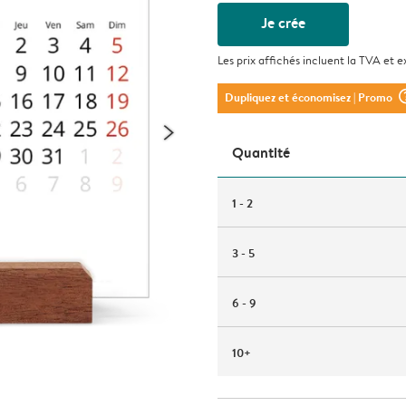
Je crée
Les prix affichés incluent la TVA et e
question_m
Dupliquez et économisez
| Promo
Quantité
1 - 2
3 - 5
6 - 9
10+