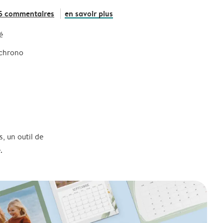
5 commentaires
en savoir plus
é
 chrono
, un outil de
.