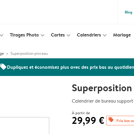
Blog
Tirages Photo
Cartes
Calendriers
Mariage
lim_arrow_down
slim_arrow_down
slim_arrow_down
slim_arrow_down
age
Superposition pinceau
offers
Dupliquez et économisez plus avec des prix bas au quotidie
Superposition
Calendrier de bureau support
À partir de
29,99 €
offers
Prix bas a