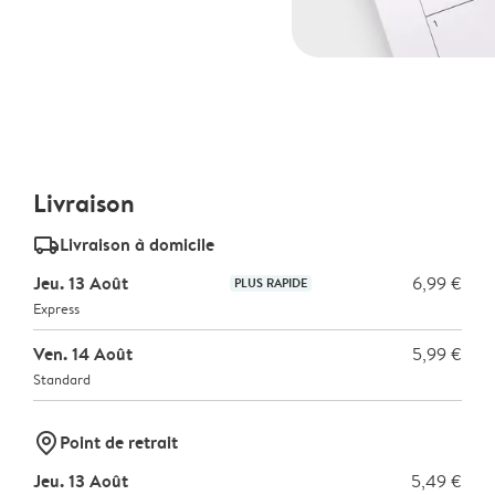
Livraison
delivery_standard_v2
Livraison à domicile
Jeu. 13 Août
6,99 €
PLUS RAPIDE
Express
Ven. 14 Août
5,99 €
Standard
marker-pin
Point de retrait
Jeu. 13 Août
5,49 €