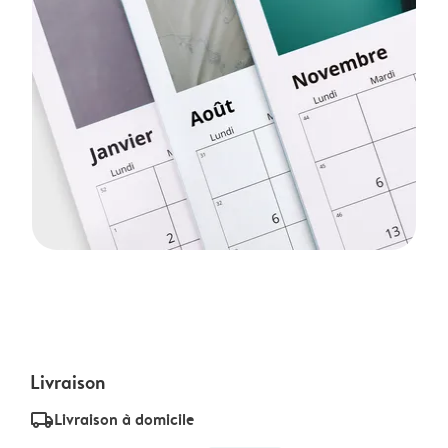
Livraison
delivery_standard_v2
Livraison à domicile