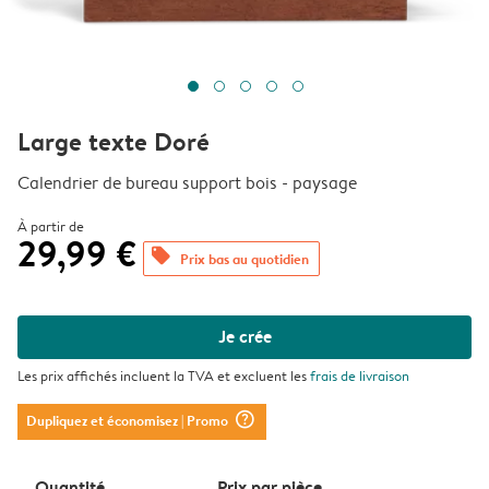
Large texte Doré
Calendrier de bureau support bois - paysage
À partir de
29,99 €
offers
Prix bas au quotidien
Je crée
Les prix affichés incluent la TVA et excluent les
frais de livraison
question_mark_circle
Dupliquez et économisez
| Promo
Quantité
Prix ​​par pièce