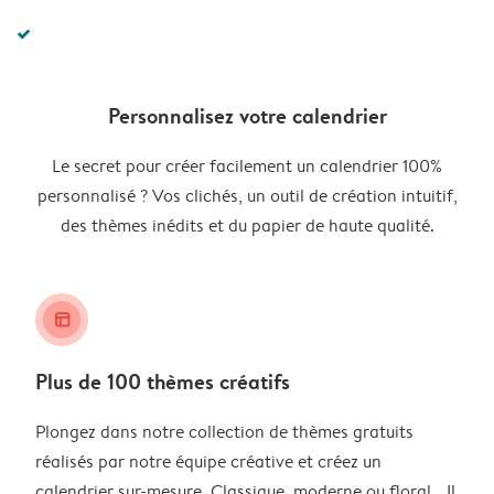
Personnalisez votre calendrier
Le secret pour créer facilement un calendrier 100%
personnalisé ? Vos clichés, un outil de création intuitif,
des thèmes inédits et du papier de haute qualité.
layout_alt
Plus de 100 thèmes créatifs
Plongez dans notre collection de thèmes gratuits
réalisés par notre équipe créative et créez un
calendrier sur-mesure. Classique, moderne ou floral… Il