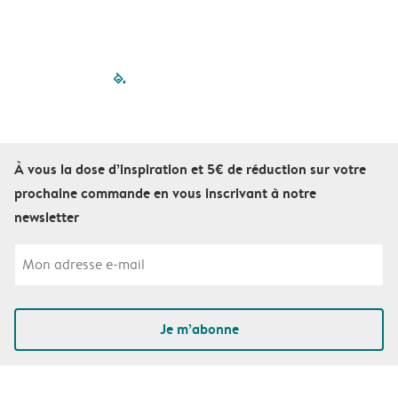
filled-pagination
outlined-paginatio
outlined-paginat
outlined-pagin
outlined-pag
outlined-p
À vous la dose d’inspiration et 5€ de réduction sur votre
prochaine commande en vous inscrivant à notre
newsletter
Je m’abonne