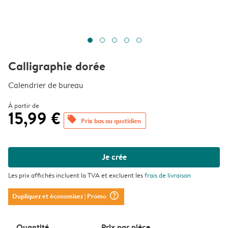
Calligraphie dorée
Calendrier de bureau
À partir de
15,99 €
offers
Prix bas au quotidien
Je crée
Les prix affichés incluent la TVA et excluent les
frais de livraison
question_mark_circle
Dupliquez et économisez
| Promo
Quantité
Prix ​​par pièce