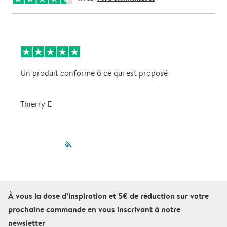
Un produit conforme à ce qui est proposé
t
Thierry E
filled-pagination
outlined-paginatio
outlined-paginat
outlined-pagin
outlined-pag
outlined-p
À vous la dose d’inspiration et 5€ de réduction sur votre
prochaine commande en vous inscrivant à notre
newsletter