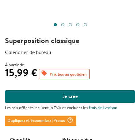
Superposition classique
Calendrier de bureau
À partir de
15,99 €
offers
Prix bas au quotidien
Je crée
Les prix affichés incluent la TVA et excluent les
frais de livraison
question_mark_circle
Dupliquez et économisez
| Promo
Quantité
Prix ​​par pièce