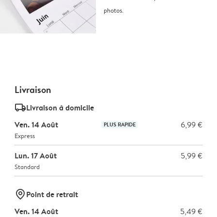
photos.
Livraison
delivery_standard_v2
Livraison à domicile
Ven. 14 Août
6,99 €
PLUS RAPIDE
Express
Lun. 17 Août
5,99 €
Standard
marker-pin
Point de retrait
Ven. 14 Août
5,49 €