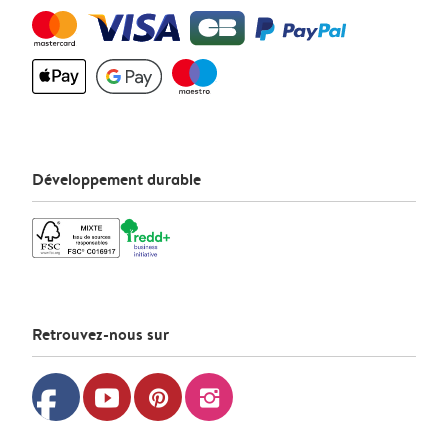
Développement durable
Retrouvez-nous sur
facebook
youtube
pinterest
instagram