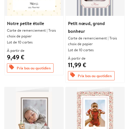
Notre petite étoile
Petit nœud, grand
Carte de remerciement | Trois
bonheur
choix de papier
Carte de remerciement | Trois
Lot de 10 cartes
choix de papier
Lot de 10 cartes
À partir de
9,49 €
À partir de
11,99 €
offers
Prix bas au quotidien
offers
Prix bas au quotidien