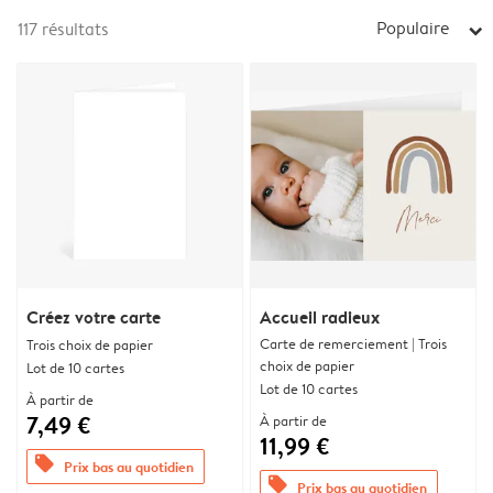
Populaire
117
résultats
arrow_right
Créez votre carte
Accueil radieux
Carte de remerciement | Trois
Trois choix de papier
choix de papier
Lot de 10 cartes
Lot de 10 cartes
À partir de
7,49 €
À partir de
11,99 €
offers
Prix bas au quotidien
offers
Prix bas au quotidien