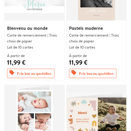
Bienvenu au monde
Pastels moderne
Carte de remerciement | Trois
Carte de remerciement | Trois
choix de papier
choix de papier
Lot de 10 cartes
Lot de 10 cartes
À partir de
À partir de
11,99 €
11,99 €
offers
offers
Prix bas au quotidien
Prix bas au quotidien