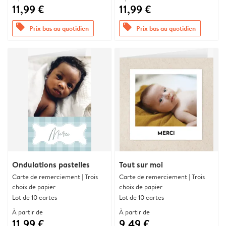
11,99 €
11,99 €
offers
offers
Prix bas au quotidien
Prix bas au quotidien
Ondulations pastelles
Tout sur moi
Carte de remerciement | Trois
Carte de remerciement | Trois
choix de papier
choix de papier
Lot de 10 cartes
Lot de 10 cartes
À partir de
À partir de
11,99 €
9,49 €