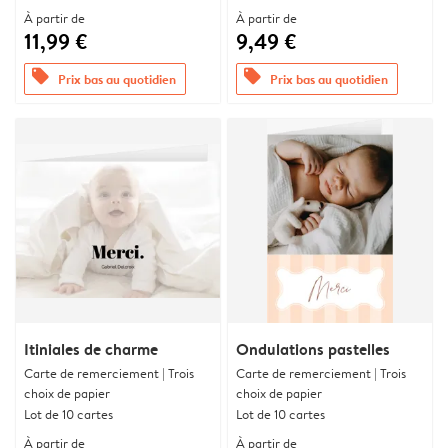
À partir de
À partir de
11,99 €
9,49 €
offers
offers
Prix bas au quotidien
Prix bas au quotidien
Itiniales de charme
Ondulations pastelles
Carte de remerciement | Trois
Carte de remerciement | Trois
choix de papier
choix de papier
Lot de 10 cartes
Lot de 10 cartes
À partir de
À partir de