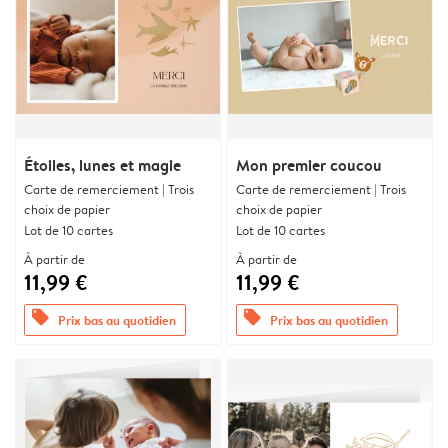
Étoiles, lunes et magie
Mon premier coucou
Carte de remerciement | Trois
Carte de remerciement | Trois
choix de papier
choix de papier
Lot de 10 cartes
Lot de 10 cartes
À partir de
À partir de
11,99 €
11,99 €
offers
offers
Prix bas au quotidien
Prix bas au quotidien