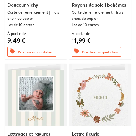
Douceur vichy
Rayons de soleil bohèmes
Carte de remerciement | Trois
Carte de remerciement | Trois
choix de papier
choix de papier
Lot de 10 cartes
Lot de 10 cartes
À partir de
À partir de
9,49 €
11,99 €
offers
offers
Prix bas au quotidien
Prix bas au quotidien
Lettrages et rayures
Lettre fleurie