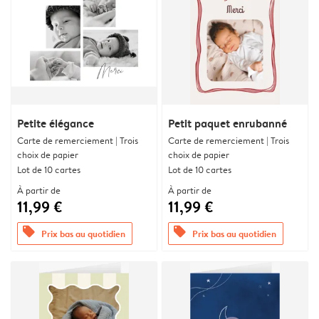
Petite élégance
Petit paquet enrubanné
Carte de remerciement | Trois
Carte de remerciement | Trois
choix de papier
choix de papier
Lot de 10 cartes
Lot de 10 cartes
À partir de
À partir de
11,99 €
11,99 €
offers
offers
Prix bas au quotidien
Prix bas au quotidien