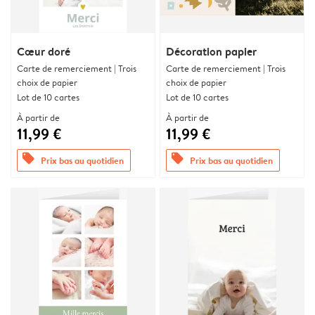
Cœur doré
Décoration papier
Carte de remerciement | Trois
Carte de remerciement | Trois
choix de papier
choix de papier
Lot de 10 cartes
Lot de 10 cartes
À partir de
À partir de
11,99 €
11,99 €
offers
offers
Prix bas au quotidien
Prix bas au quotidien