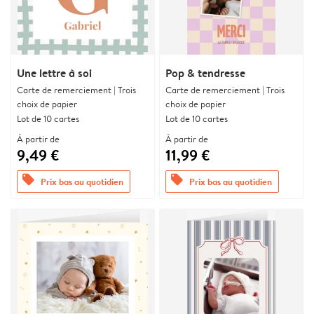
Une lettre à soi
Pop & tendresse
Carte de remerciement | Trois
Carte de remerciement | Trois
choix de papier
choix de papier
Lot de 10 cartes
Lot de 10 cartes
À partir de
À partir de
9,49 €
11,99 €
offers
offers
Prix bas au quotidien
Prix bas au quotidien