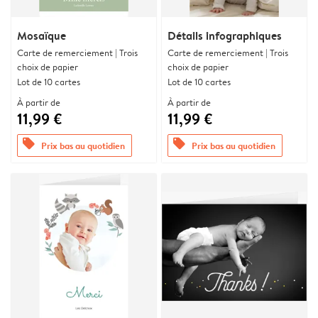
Mosaïque
Détails infographiques
Carte de remerciement | Trois
Carte de remerciement | Trois
choix de papier
choix de papier
Lot de 10 cartes
Lot de 10 cartes
À partir de
À partir de
11,99 €
11,99 €
offers
offers
Prix bas au quotidien
Prix bas au quotidien