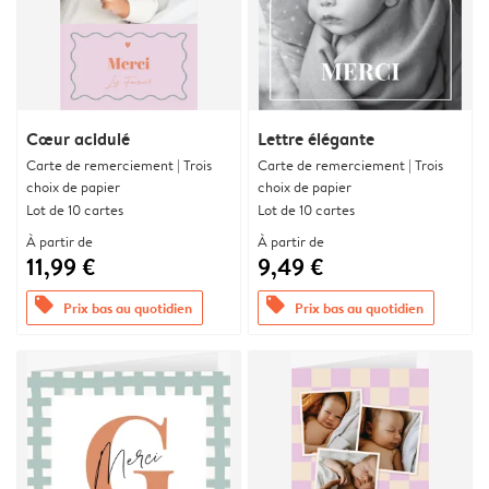
Cœur acidulé
Lettre élégante
Carte de remerciement | Trois
Carte de remerciement | Trois
choix de papier
choix de papier
Lot de 10 cartes
Lot de 10 cartes
À partir de
À partir de
11,99 €
9,49 €
offers
offers
Prix bas au quotidien
Prix bas au quotidien