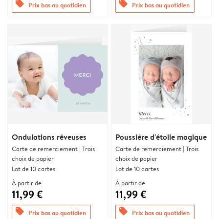
offers
offers
Prix bas au quotidien
Prix bas au quotidien
Ondulations rêveuses
Poussière d'étoile magique
Carte de remerciement | Trois
Carte de remerciement | Trois
choix de papier
choix de papier
Lot de 10 cartes
Lot de 10 cartes
À partir de
À partir de
11,99 €
11,99 €
offers
offers
Prix bas au quotidien
Prix bas au quotidien