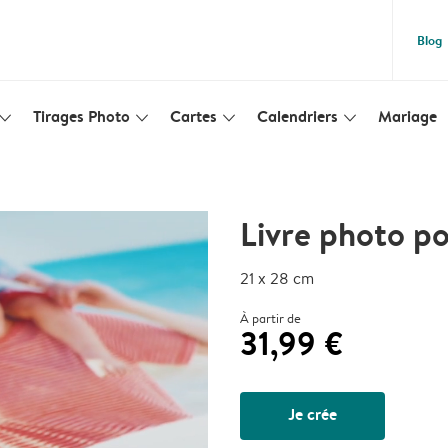
Blog
Tirages Photo
Cartes
Calendriers
Mariage
lim_arrow_down
slim_arrow_down
slim_arrow_down
slim_arrow_down
Livre photo po
21 x 28 cm
À partir de
31,99 €
Je crée