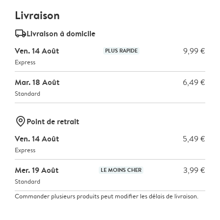
Livraison
delivery_standard_v2
Livraison à domicile
Ven. 14 Août
9,99 €
PLUS RAPIDE
Express
Mar. 18 Août
6,49 €
Standard
marker-pin
Point de retrait
Ven. 14 Août
5,49 €
Express
Mer. 19 Août
3,99 €
LE MOINS CHER
Standard
Commander plusieurs produits peut modifier les délais de livraison.