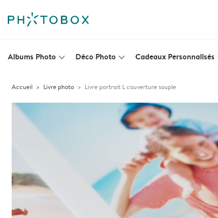
Albums Photo
Déco Photo
Cadeaux Personnalisés
slim_arrow_down
slim_arrow_down
s
Accueil
Livre photo
Livre portrait L couverture souple