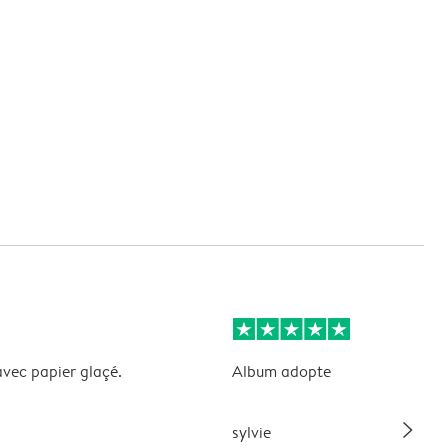
avec papier glaçé.
Album adopte
slim_arrow_right
sylvie