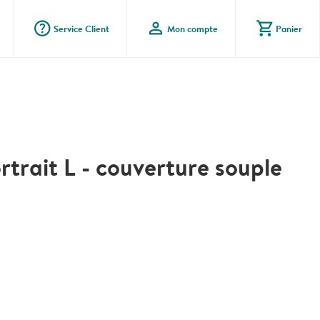
question_mark_circle
profile
shopping_cart
Service Client
Mon compte
Panier
rtrait L - couverture souple