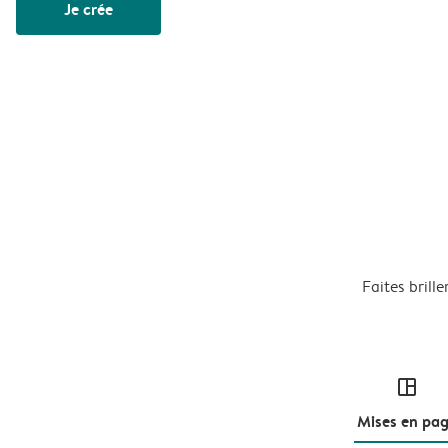
Je crée
Faites brill
layout
Mises en pa