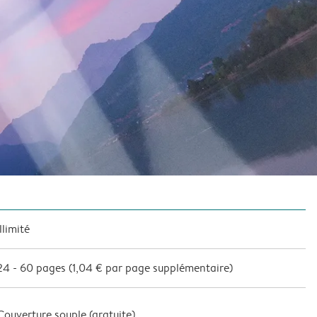
Illimité
24
-
60
pages (
1,04 €
par page supplémentaire)
Couverture souple (
gratuite
)