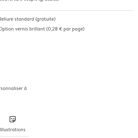
Reliure standard (gratuite)
Option vernis brillant (
0,28 € par page
)
rsonnaliser à
stickers
Illustrations