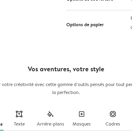
Options de papier
Vos aventures, votre style
er votre créativité avec cette gamme d’outils pensés pour tout pe
la perfection.
text
fill
masks
frames
ge
Texte
Arrière-plans
Masques
Cadres