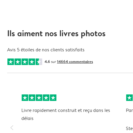
Ils aiment nos livres photos
Avis 5 étoiles de nos clients satisfaits
4.6
sur
14664 commentaires
Livre rapidement construit et reçu dans les
Par
délais
slim_arrow_left
Ste