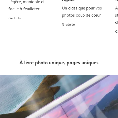
Légère, maniable et
Un classique pour vos
A
facile à feuilleter
photos coup de cœur
s
Gratuite
c
Gratuite
G
À livre photo unique, pages uniques