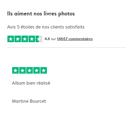
Ils aiment nos livres photos
Avis 5 étoiles de nos clients satisfaits
4.6
sur
14667 commentaires
Album bien réalisé
J
Martine Bourcet
M