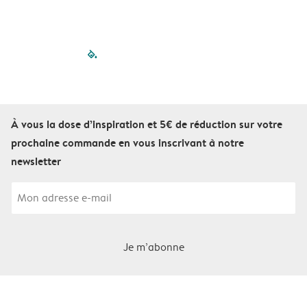
filled-pagination
outlined-paginatio
outlined-paginat
outlined-pagin
outlined-pag
outlined-p
À vous la dose d’inspiration et 5€ de réduction sur votre
prochaine commande en vous inscrivant à notre
newsletter
Je m’abonne