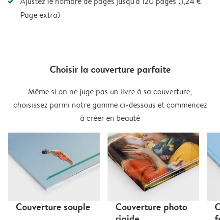
Ajustez le nombre de pages jusqu'à 120 pages (1,24 €
Page extra)
Choisir la couverture parfaite
Même si on ne juge pas un livre à sa couverture,
choisissez parmi notre gamme ci-dessous et commencez
à créer en beauté
Couverture souple
Couverture photo
C
rigide
f