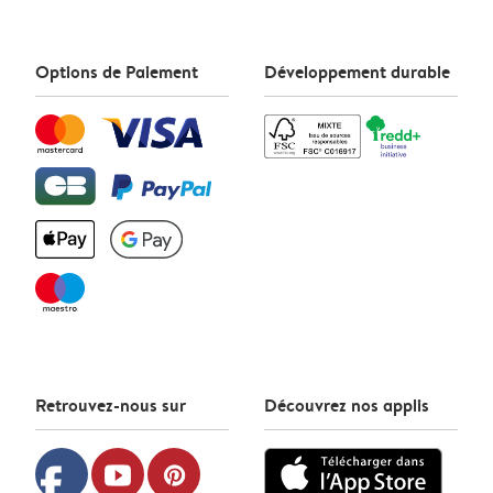
Options de Paiement
Développement durable
Retrouvez-nous sur
Découvrez nos applis
facebook
youtube
pinterest