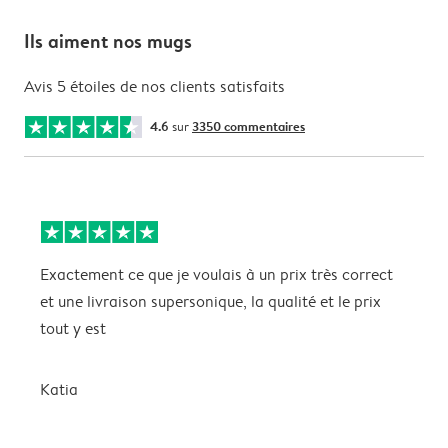
Ils aiment nos mugs
Avis 5 étoiles de nos clients satisfaits
4.6
sur
3350 commentaires
Exactement ce que je voulais à un prix très correct
L
et une livraison supersonique, la qualité et le prix
c
tout y est
e
a
p
Katia
P