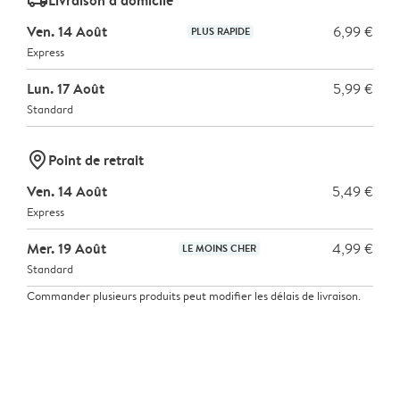
delivery_standard_v2
Ven. 14 Août
6,99 €
PLUS RAPIDE
Express
Lun. 17 Août
5,99 €
Standard
marker-pin
Point de retrait
Ven. 14 Août
5,49 €
Express
Mer. 19 Août
4,99 €
LE MOINS CHER
Standard
Commander plusieurs produits peut modifier les délais de livraison.