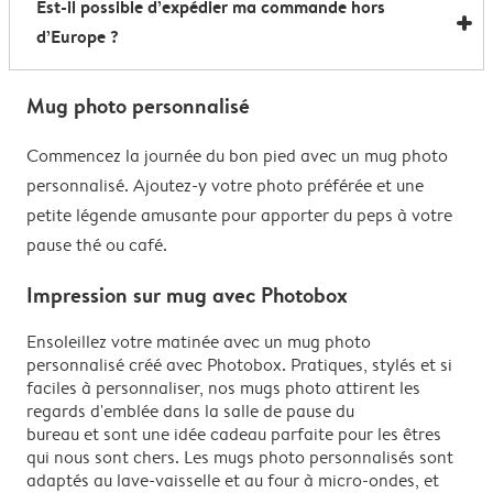
Est-il possible d’expédier ma commande hors
sans souci au micro-ondes et au lave-vaisselle. Seule
d’Europe ?
exception… nos mugs magiques à effet thermoréactif
qui préfèrent un lavage à la main pour préserver leur
Pour les commandes en dehors de l’UE, les frais de
effet surprise.
Mug photo personnalisé
livraison dépendent de votre adresse et sont calculés
lors du processus de commande. Attention : ces frais
Commencez la journée du bon pied avec un mug photo
n’incluent pas les éventuels surcoûts appliqués par le
personnalisé. Ajoutez-y votre photo préférée et une
pays de destination, tels que les droits de douane, la
petite légende amusante pour apporter du peps à votre
TVA à l’importation ou les frais de traitement
pause thé ou café.
douanier. Ces frais supplémentaires restent à la
Impression sur mug avec Photobox
charge du destinataire. Pour savoir à l’avance si votre
commande sera soumise à des droits d’importation,
Ensoleillez votre matinée avec un mug photo
nous vous conseillons de vous renseigner auprès du
personnalisé créé avec Photobox. Pratiques, stylés et si
service des douanes de votre pays.
faciles à personnaliser, nos mugs photo attirent les
regards d'emblée dans la salle de pause du
bureau et sont une idée cadeau parfaite pour les êtres
qui nous sont chers. Les mugs photo personnalisés sont
adaptés au lave-vaisselle et au four à micro-ondes, et