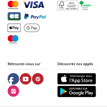
Retrouvez-nous sur
Découvrez nos applis
facebook
youtube
pinterest
instagram