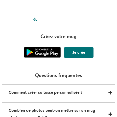
filled-pagination
outlined-paginatio
outlined-paginat
outlined-pagin
outlined-pag
outlined-p
Créez votre mug
Je crée
Questions fréquentes
Comment créer sa tasse personnalisée ?
Voici comment créer votre propre mug en quelques
Combien de photos peut-on mettre sur un mug
minutes :