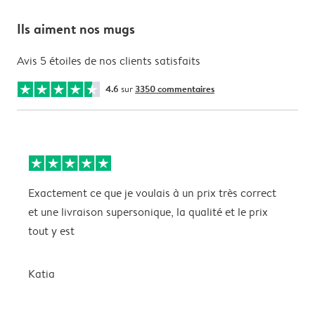
Ils aiment nos mugs
Avis 5 étoiles de nos clients satisfaits
4.6
sur
3350 commentaires
Exactement ce que je voulais à un prix très correct
L
et une livraison supersonique, la qualité et le prix
c
tout y est
e
a
p
Katia
P