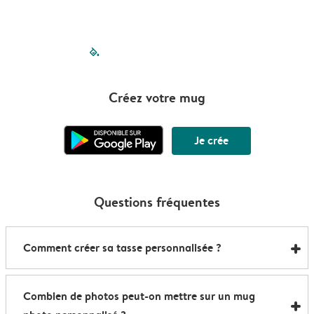
filled-pagination
outlined-paginatio
outlined-paginat
outlined-pagin
outlined-pag
outlined-p
Créez votre mug
Je crée
Questions fréquentes
Comment créer sa tasse personnalisée ?
Voici comment créer votre propre mug en quelques
Combien de photos peut-on mettre sur un mug
minutes :