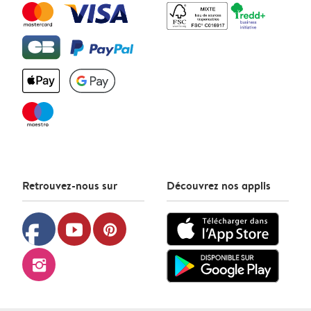
Retrouvez-nous sur
Découvrez nos applis
facebook
youtube
pinterest
instagram