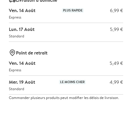
delivery_standard_v2
Ven. 14 Août
6,99 €
PLUS RAPIDE
Express
Lun. 17 Août
5,99 €
Standard
marker-pin
Point de retrait
Ven. 14 Août
5,49 €
Express
Mer. 19 Août
4,99 €
LE MOINS CHER
Standard
Commander plusieurs produits peut modifier les délais de livraison.