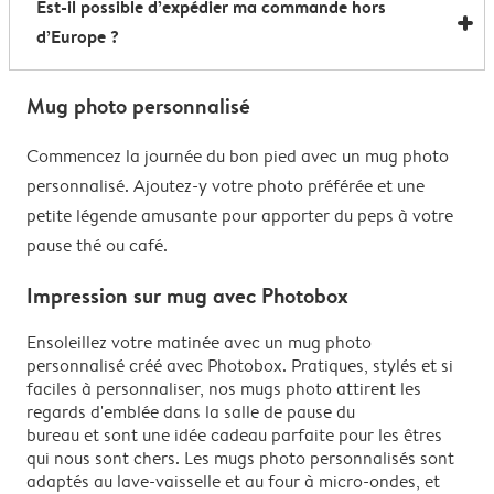
Est-il possible d’expédier ma commande hors
sans souci au micro-ondes et au lave-vaisselle. Seule
d’Europe ?
exception… nos mugs magiques à effet thermoréactif
qui préfèrent un lavage à la main pour préserver leur
Pour les commandes en dehors de l’UE, les frais de
effet surprise.
Mug photo personnalisé
livraison dépendent de votre adresse et sont calculés
lors du processus de commande. Attention : ces frais
Commencez la journée du bon pied avec un mug photo
n’incluent pas les éventuels surcoûts appliqués par le
personnalisé. Ajoutez-y votre photo préférée et une
pays de destination, tels que les droits de douane, la
petite légende amusante pour apporter du peps à votre
TVA à l’importation ou les frais de traitement
pause thé ou café.
douanier. Ces frais supplémentaires restent à la
Impression sur mug avec Photobox
charge du destinataire. Pour savoir à l’avance si votre
commande sera soumise à des droits d’importation,
Ensoleillez votre matinée avec un mug photo
nous vous conseillons de vous renseigner auprès du
personnalisé créé avec Photobox. Pratiques, stylés et si
service des douanes de votre pays.
faciles à personnaliser, nos mugs photo attirent les
regards d'emblée dans la salle de pause du
bureau et sont une idée cadeau parfaite pour les êtres
qui nous sont chers. Les mugs photo personnalisés sont
adaptés au lave-vaisselle et au four à micro-ondes, et