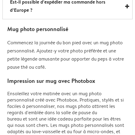
Est-il possible d’expédier ma commande hors
sans souci au micro-ondes et au lave-vaisselle. Seule
d’Europe ?
exception… nos mugs magiques à effet thermoréactif
qui préfèrent un lavage à la main pour préserver leur
Pour les commandes en dehors de l’UE, les frais de
effet surprise.
Mug photo personnalisé
livraison dépendent de votre adresse et sont calculés
lors du processus de commande. Attention : ces frais
Commencez la journée du bon pied avec un mug photo
n’incluent pas les éventuels surcoûts appliqués par le
personnalisé. Ajoutez-y votre photo préférée et une
pays de destination, tels que les droits de douane, la
petite légende amusante pour apporter du peps à votre
TVA à l’importation ou les frais de traitement
pause thé ou café.
douanier. Ces frais supplémentaires restent à la
Impression sur mug avec Photobox
charge du destinataire. Pour savoir à l’avance si votre
commande sera soumise à des droits d’importation,
Ensoleillez votre matinée avec un mug photo
nous vous conseillons de vous renseigner auprès du
personnalisé créé avec Photobox. Pratiques, stylés et si
service des douanes de votre pays.
faciles à personnaliser, nos mugs photo attirent les
regards d'emblée dans la salle de pause du
bureau et sont une idée cadeau parfaite pour les êtres
qui nous sont chers. Les mugs photo personnalisés sont
adaptés au lave-vaisselle et au four à micro-ondes, et