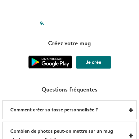
filled-pagination
outlined-paginatio
outlined-paginat
outlined-pagin
outlined-pag
outlined-p
Créez votre mug
Je crée
Questions fréquentes
Comment créer sa tasse personnalisée ?
Voici comment créer votre propre mug en quelques
Combien de photos peut-on mettre sur un mug
minutes :