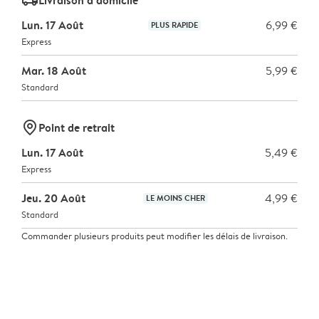
delivery_standard_v2
Lun. 17 Août
6,99 €
PLUS RAPIDE
Express
Mar. 18 Août
5,99 €
Standard
marker-pin
Point de retrait
Lun. 17 Août
5,49 €
Express
Jeu. 20 Août
4,99 €
LE MOINS CHER
Standard
Commander plusieurs produits peut modifier les délais de livraison.