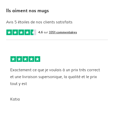
Ils aiment nos mugs
Avis 5 étoiles de nos clients satisfaits
4.6
sur
3351 commentaires
Exactement ce que je voulais à un prix très correct
L
et une livraison supersonique, la qualité et le prix
c
tout y est
e
a
p
Katia
P