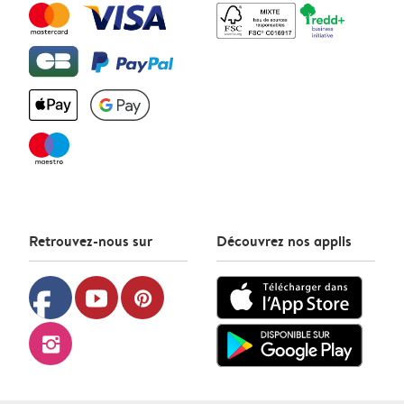
Retrouvez-nous sur
Découvrez nos applis
facebook
youtube
pinterest
instagram