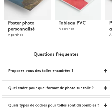
Poster photo
Tableau PVC
P
personnalisé
a
À partir de
À partir de
À
Questions fréquentes
Proposez-vous des toiles encadrées ?
Oui, absolument. Créer une photo sur toile encadrée
Quel cadre pour quel format de photo sur toile ?
est très simple : choisissez votre image préférée, le
format et la couleur du cadre pour votre toile, et nous
Inutile de vous casser la tête : notre studio associe
nous occupons du reste. Votre toile photo encadrée
Quels types de cadres pour toiles sont disponibles ?
automatiquement le cadre parfait à votre format.
est livrée prête à accrocher, sans aucun bricolage.