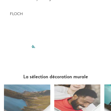
FLOCH
filled-pagination
outlined-paginatio
outlined-paginat
outlined-pagin
outlined-pag
outlined-p
La sélection décoration murale