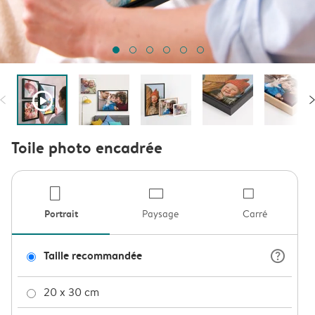
play_button_fill
Toile photo encadrée
product-por
product
pro
Portrait
Paysage
Carré
question_mark_circle
Taille recommandée
20 x 30 cm