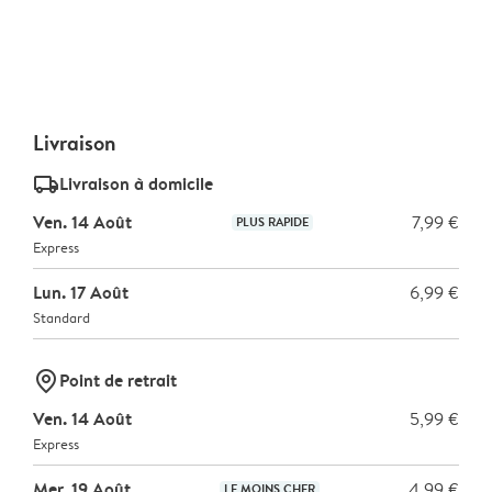
Livraison
delivery_standard_v2
Livraison à domicile
Ven. 14 Août
7,99 €
PLUS RAPIDE
Express
Lun. 17 Août
6,99 €
Standard
marker-pin
Point de retrait
Ven. 14 Août
5,99 €
Express
Mer. 19 Août
4,99 €
LE MOINS CHER