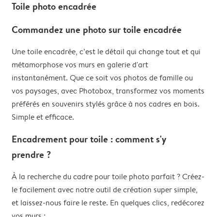
grands-parents, une version romantique pour votre
Toile photo encadrée
créer un mur de photos original. Associez-les à des
moitié… et à chaque fois, c’est le coup de cœur assuré.
tirages photo ou à des posters encadrés pour donner
Commandez une photo sur toile encadrée
du relief à votre déco. Vous pouvez aussi les combiner
à un mur de cadres photo ou à d’autres tirages pour
Une toile encadrée, c’est le détail qui change tout et qui
composer une galerie unique. Bref, accrocher des
métamorphose vos murs en galerie d'art
photos au mur n’a jamais été aussi simple… et aussi
instantanément. Que ce soit vos photos de famille ou
stylé.
vos paysages, avec Photobox, transformez vos moments
préférés en souvenirs stylés grâce à nos cadres en bois.
Simple et efficace.
Encadrement pour toile : comment s'y
prendre ?
À la recherche du cadre pour toile photo parfait ? Créez-
le facilement avec notre outil de création super simple,
et laissez-nous faire le reste. En quelques clics, redécorez
vos murs :