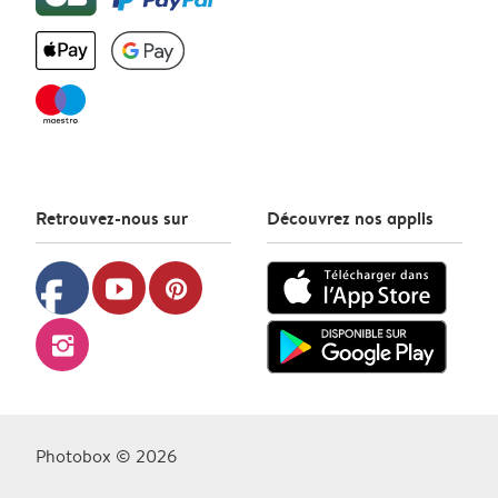
Retrouvez-nous sur
Découvrez nos applis
facebook
youtube
pinterest
instagram
Photobox © 2026