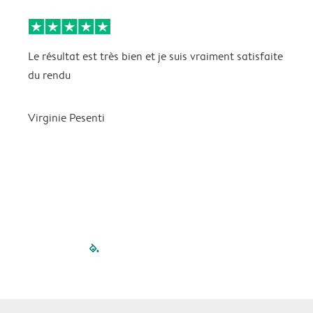
Le résultat est très bien et je suis vraiment satisfaite
J
du rendu
t
L
p
Virginie Pesenti
m
f
D
filled-pagination
outlined-paginatio
outlined-paginat
outlined-pagin
outlined-pag
outlined-p