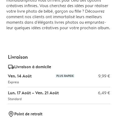
monalbumphoto vous offrent pour cela des options
créatives infinies. Vous cherchez des idées pour réaliser
votre livre photo de bébé, garçon ou fille ? Découvrez
comment nos clients ont immortalisé leurs meilleurs
moments dans d'élégants livres photos ou empruntez-
leur quelques idées créatives pour votre prochain album.
Livraison
delivery_standard_v2
Livraison à domicile
Ven. 14 Août
9,99 €
PLUS RAPIDE
Express
Lun. 17 Août – Ven. 21 Août
6,49 €
Standard
marker-pin
Point de retrait